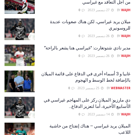
من أجل التعاقد مع غيراسي
WAJIH
BY
27 ديسمبر 2023
0
ميلان يريد غيراسي، لكن هناك صعوبات عديدة
للروسونيري
WAJIH
BY
26 ديسمبر 2023
0
مدير نادي شتوتغارت: “غيراسي هنا يشعر بالراحة”
WAJIH
BY
26 ديسمبر 2023
0
غابيا و 3 أسماء أخرى في الدفاع على قائمة الميلان
بالإضافة لخط الوسط و الهجوم
WEBMASTER
BY
25 ديسمبر 2023
0
دي مارزيو: الميلان ركز على المهاجم غيراسي في
الأسابيع الأخيرة، أما لتعزيز الدفاع…
WAJIH
BY
14 ديسمبر 2023
0
الميلان يريد غيراسي – هناك إنفتاح من حاشية
اللاعب