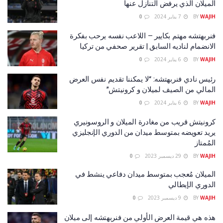
الميلان الذي يرفض التنازل عنها
WAJIH
BY
7 يناير 2024
0
فنربهتشه مهتم بكايير – اللاعب نفسه يرحب بفكرة
الانضمام لناديه السابق | تقرير صحفي من تركيا
WAJIH
BY
6 يناير 2024
0
رئيس نادي فنربهتشه: “لا يمكننا تقديم نفس العرض
المالي من الصيف لميلان و كرونيتش”
WAJIH
BY
6 يناير 2024
0
كرونيتش قريب من مغادرة الميلان و الروسونيري
يريد تعويضه بمتوسط ميدان من الدوري الإنجليزي
المُمتاز
WAJIH
BY
29 ديسمبر 2023
0
الميلان مُعجب بمتوسط ميدان دفاعي ينشط في
الدوري الإيطالي
WAJIH
BY
9 ديسمبر 2023
0
هذه هي قيمة العرض الأولي من فنربهتشه إلى ميلان