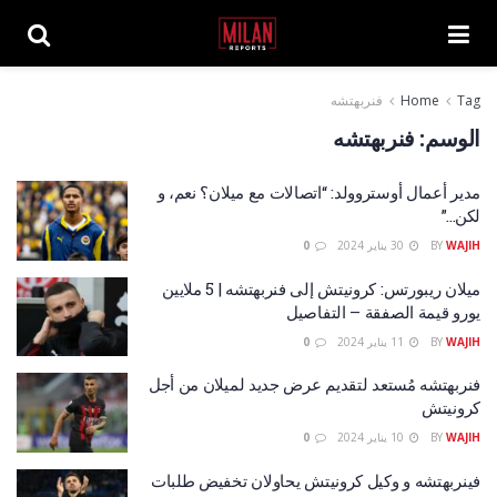
Tag
Home
فنربهتشه
الوسم:
فنربهتشه
مدير أعمال أوستروولد: “اتصالات مع ميلان؟ نعم، و
لكن…”
WAJIH
BY
30 يناير 2024
0
ميلان ريبورتس: كرونيتش إلى فنربهتشه | 5 ملايين
يورو قيمة الصفقة – التفاصيل
WAJIH
BY
11 يناير 2024
0
فنربهتشه مُستعد لتقديم عرض جديد لميلان من أجل
كرونيتش
WAJIH
BY
10 يناير 2024
0
فينربهتشه و وكيل كرونيتش يحاولان تخفيض طلبات