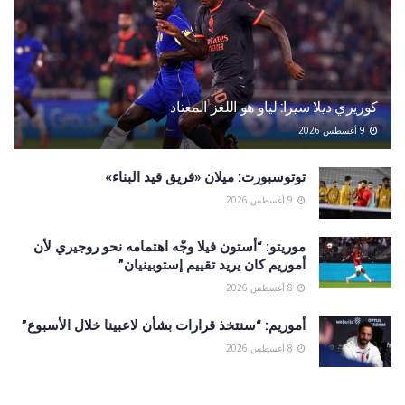
كوريري ديلا سيرا: لياو هو اللغز المعتاد
9 أغسطس 2026
توتوسبورت: ميلان «فريق قيد البناء»
9 أغسطس 2026
موريتو: “أستون فيلا وجّه اهتمامه نحو روجيري لأن
أموريم كان يريد تقييم إستوبينيان”
8 أغسطس 2026
أموريم: “سنتخذ قرارات بشأن لاعبينا خلال الأسبوع”
8 أغسطس 2026