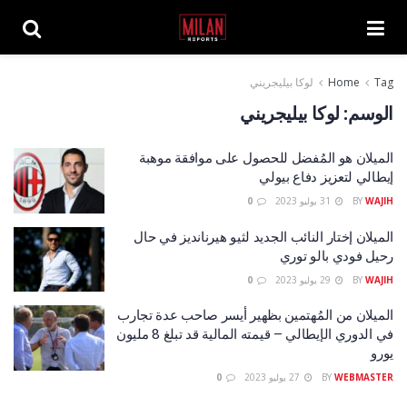
Tag
Home
لوكا بيليجريني
الوسم:
لوكا بيليجريني
الميلان هو المُفضل للحصول على موافقة موهبة
إيطالي لتعزيز دفاع بيولي
WAJIH
BY
31 يوليو 2023
0
الميلان إختار النائب الجديد لثيو هيرنانديز في حال
رحيل فودي بالو توري
WAJIH
BY
29 يوليو 2023
0
الميلان من المُهتمين بظهير أيسر صاحب عدة تجارب
في الدوري الإيطالي – قيمته المالية قد تبلغ 8 مليون
يورو
WEBMASTER
BY
27 يوليو 2023
0