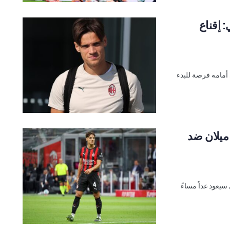
 إقناع
أمامه فرصة للبدء
يلان ضد
يعود غداً مساءً