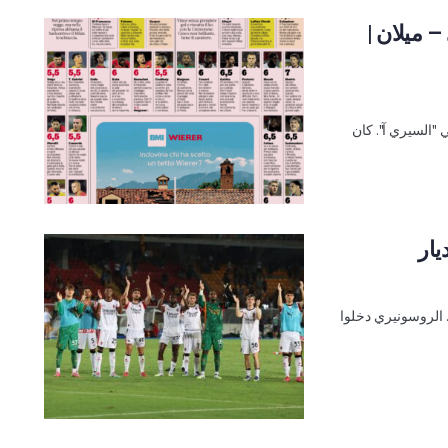
– ميلان |
 "السيري آ". كان
 الروسونيري دخلوا