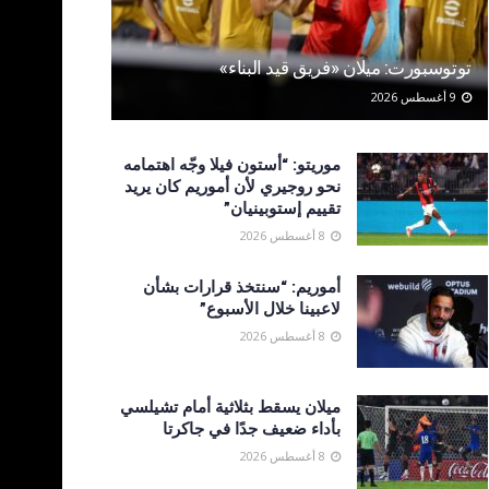
توتوسبورت: ميلان «فريق قيد البناء»
9 أغسطس 2026
موريتو: “أستون فيلا وجّه اهتمامه
نحو روجيري لأن أموريم كان يريد
تقييم إستوبينيان”
8 أغسطس 2026
أموريم: “سنتخذ قرارات بشأن
لاعبينا خلال الأسبوع”
8 أغسطس 2026
ميلان يسقط بثلاثية أمام تشيلسي
بأداء ضعيف جدًا في جاكرتا
8 أغسطس 2026