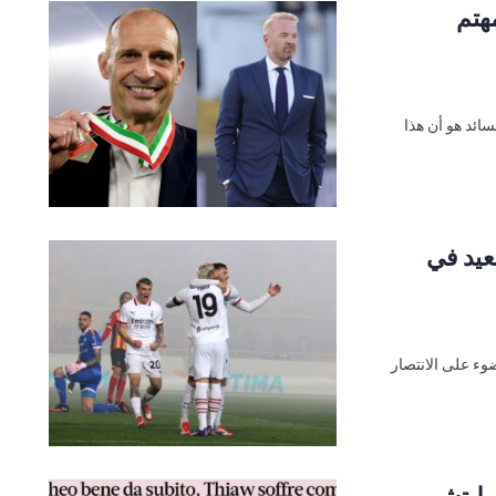
هتم
سائد هو أن هذا
بعيد في
وء على الانتصار
لى ليتشي