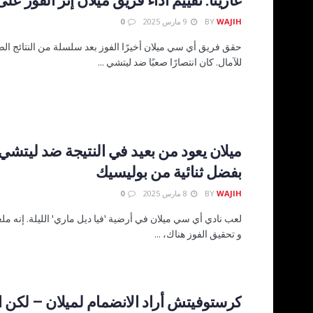
WAJIH
BY
9 مارس 2025
0
حقق فريق أي سي ميلان أخيرًا الفوز بعد سلسلة من النتائج الص
للآمال. كان انتصارًا صعبًا ضد ليتشي ...
بفضل ثنائية من بوليسيك
WAJIH
BY
8 مارس 2025
0
لعب نادي أي سي ميلان في أرضية 'فيا ديل ماري' الليلة. إنه 
و تحقيق الفوز هناك، ...
كرستوفيتش أراد الانضمام لميلان – لكن 