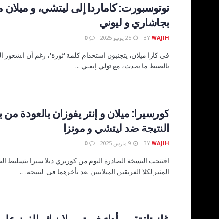
توتوسبورت: كاماردا إلى ليتشي، و ميلان م
بجاشاري و ليوني
WAJIH
BY
25 يونيو 2025
0
في كازا ميلان، يتجنبون استخدام كلمة 'ثورة'، رغم أن الشعور ال
بالضبط ما يحدث، مع تولي إيغلي ...
كورسيرا: ميلان و إنتر يفوزان بالعودة من 
النتيجة ضد ليتشي و مونزا
WAJIH
BY
9 مارس 2025
0
افتتحت النسخة الصادرة اليوم من كوريري ديلا سيرا بتسليط الض
المثير لكلا الفريقين الميلانيين بعد تأخرهما في النتيجة. ...
غازيتا: تقييم أداء فريق ميلان إثر الفوز ع