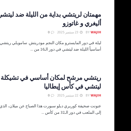
مهمتان لريتشي بداية من الليلة ضد ليتشي:
أليغري و غاتوزو
WAJIH
BY
23 سبتمبر 2025
0
ليلة في دور المايسترو مكان النجم مودريتش. سامويلي ريتشي 
أساسياً الليلة ضد ليتشي في دور الـ16 من ...
ريتشي مرشح لمكان أساسي في تشيكلة م
ليتشي في كأس إيطاليا
WAJIH
BY
22 سبتمبر 2025
0
عنونت صحيفة كوريري ديلو سبورت هذا الصباح عن ميلان، الذي س
إلى الملعب في دور الـ32 من كأس ...