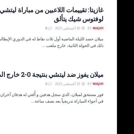
غازيتا: تقييمات اللاعبين من مباراة ليتشي 
لوفتوس شيك يتألق
WAJIH
BY
30 أغسطس 2025
0
ميلان حصد الليلة الماضية أول ثلاث نقاط له في الدوري الإيطالي
ذلك في الجولة الثانية، خارج ملعب ...
ميلان يفوز ضد ليتشي بنتيجة 0-2 خارج الديار
WAJIH
BY
29 أغسطس 2025
0
فوز مستحق لميلان، الذي سجل هدفين و أُلغي له هدفان آخران.
في أجواء المباراة تدريجياً بعد نصف ساعة ...