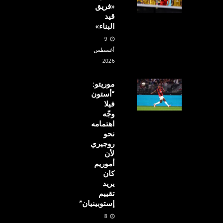
«فريق
قيد
البناء»
9
أغسطس
2026
موريتو:
“أستون
فيلا
وجّه
اهتمامه
نحو
روجيري
لأن
أموريم
كان
يريد
تقييم
إستوبينيان”
8