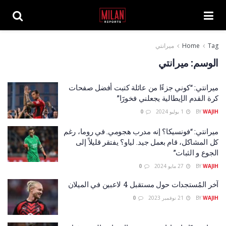
Tag
Home
ميرانتي
الوسم:
ميرانتي
ميرانتي: “كوني جزءًا من عائلة كتبت أفضل صفحات
كرة القدم الإيطالية يجعلني فخورََا”
WAJIH
BY
1 يوليو 2024
0
ميرانتي: “فونسيكا؟ إنه مدرب هجومي. في روما، رغم
كل المشاكل، قام بعمل جيد. لياو؟ يفتقر قليلاً إلى
الجوع و الثبات”
WAJIH
BY
27 مايو 2024
0
آخر المُستجدات حول مستقبل 4 لاعبين في الميلان
WAJIH
BY
21 نوفمبر 2023
0