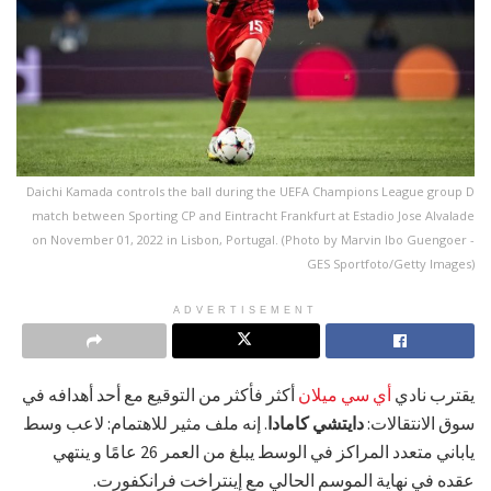
Daichi Kamada controls the ball during the UEFA Champions League group D
match between Sporting CP and Eintracht Frankfurt at Estadio Jose Alvalade
on November 01, 2022 in Lisbon, Portugal. (Photo by Marvin Ibo Guengoer -
GES Sportfoto/Getty Images)
ADVERTISEMENT
يقترب نادي
أي سي ميلان
أكثر فأكثر من التوقيع مع أحد أهدافه في
سوق الانتقالات:
دايتشي كامادا
. إنه ملف مثير للاهتمام: لاعب وسط
ياباني متعدد المراكز في الوسط يبلغ من العمر 26 عامًا و ينتهي
عقده في نهاية الموسم الحالي مع إينتراخت فرانكفورت.