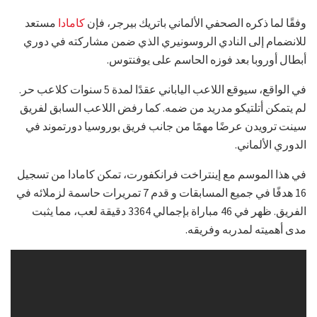
وفقًا لما ذكره الصحفي الألماني باتريك بيرجر، فإن
كامادا
مستعد
للانضمام إلى النادي الروسونيري الذي ضمن مشاركته في دوري
أبطال أوروبا بعد فوزه الحاسم على يوفنتوس.
في الواقع، سيوقع اللاعب الياباني عقدًا لمدة 5 سنوات كلاعب حر.
لم يتمكن أتلتيكو مدريد من ضمه. كما رفض اللاعب السابق لفريق
سينت ترويدن عرضًا مهمًا من جانب فريق بوروسيا دورتموند في
الدوري الألماني.
في هذا الموسم مع إينتراخت فرانكفورت، تمكن كامادا من تسجيل
16 هدفًا في جميع المسابقات و قدم 7 تمريرات حاسمة لزملائه في
الفريق. ظهر في 46 مباراة بإجمالي 3364 دقيقة لعب، مما يثبت
مدى أهميته لمدربه وفريقه.