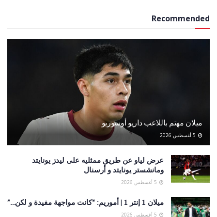
Recommended
ميلان مهتم باللاعب داريو أوسوريو
5 أغسطس 2026
عرض لياو عن طريق ممثليه على ليدز يونايتد
ومانشستر يونايتد و أرسنال
5 أغسطس 2026
ميلان 1 إنتر 1 | أموريم: “كانت مواجهة مفيدة و لكن…”
5 أغسطس 2026