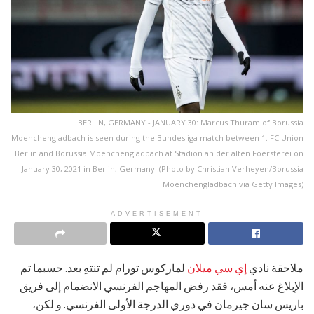
BERLIN, GERMANY - JANUARY 30: Marcus Thuram of Borussia
Moenchengladbach is seen during the Bundesliga match between 1. FC Union
Berlin and Borussia Moenchengladbach at Stadion an der alten Foersterei on
January 30, 2021 in Berlin, Germany. (Photo by Christian Verheyen/Borussia
Moenchengladbach via Getty Images)
ADVERTISEMENT
ملاحقة نادي
إي سي ميلان
لماركوس تورام لم تنتهِ بعد. حسبما تم
الإبلاغ عنه أمس، فقد رفض المهاجم الفرنسي الانضمام إلى فريق
باريس سان جيرمان في دوري الدرجة الأولى الفرنسي. و لكن،