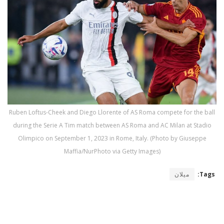
Ruben Loftus-Cheek and Diego Llorente of AS Roma compete for the ball
during the Serie A Tim match between AS Roma and AC Milan at Stadio
Olimpico on September 1, 2023 in Rome, Italy. (Photo by Giuseppe
Maffia/NurPhoto via Getty Images)
Tags:
ميلان