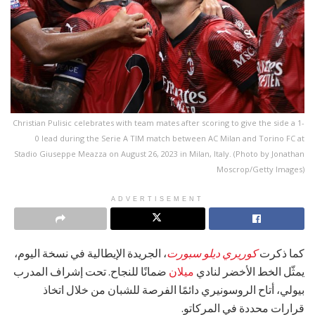
Christian Pulisic celebrates with team mates after scoring to give the side a 1-
0 lead during the Serie A TIM match between AC Milan and Torino FC at
Stadio Giuseppe Meazza on August 26, 2023 in Milan, Italy. (Photo by Jonathan
Moscrop/Getty Images)
ADVERTISEMENT
كما ذكرت
كوريري ديلو سبورت
، الجريدة الإيطالية في نسخة اليوم،
يمثّل الخط الأخضر لنادي
ميلان
ضمانًا للنجاح. تحت إشراف المدرب
بيولي، أتاح الروسونيري دائمًا الفرصة للشبان من خلال اتخاذ
قرارات محددة في المركاتو.