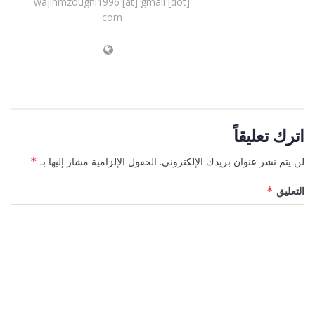
wajihmzoughi1996 [at] gmail [dot]
com
اترك تعليقاً
لن يتم نشر عنوان بريدك الإلكتروني.
الحقول الإلزامية مشار إليها بـ
*
التعليق
*