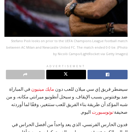
Stefano Pioli looks on prior to the UEFA Champions League football match
between AC Milan and Newcastle United FC. The match ended 0-0 tie. (Photo
by Nicolò Campo/LightRocket via Getty Images)
ADVERTISEMENT
سيضطر فريق إي سي ميلان للعب دون
مايك مينيون
في المباراة
ضد يوفنتوس بسبب الإيقاف. و سيحل أنطونيو ميرانتي مكانه، و من
شبه المؤكد أن طريقة بناء الفريق للعب ستتغير، وفقًا لما أوردته
صحيفة
توتوسبورت
اليوم.
فدون الحارس الفرنسي، الذي يعد واحداً من أفضل الحراس في
العالم بالكرة عند قدميه، سيلعب الفريق كرات عمودية أقل من