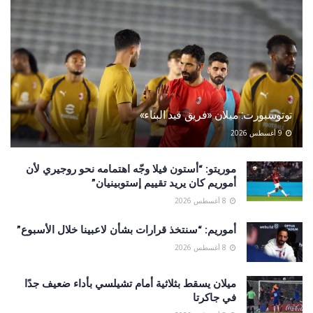
توتوسبورت: ميلان «فريق قيد البناء»
9 أغسطس 2026
موريتو: “أستون فيلا وجّه اهتمامه نحو روجيري لأن
أموريم كان يريد تقييم إستوبينيان”
8 أغسطس 2026
أموريم: “سنتخذ قرارات بشأن لاعبينا خلال الأسبوع”
8 أغسطس 2026
ميلان يسقط بثلاثية أمام تشيلسي بأداء ضعيف جدًا
في جاكرتا