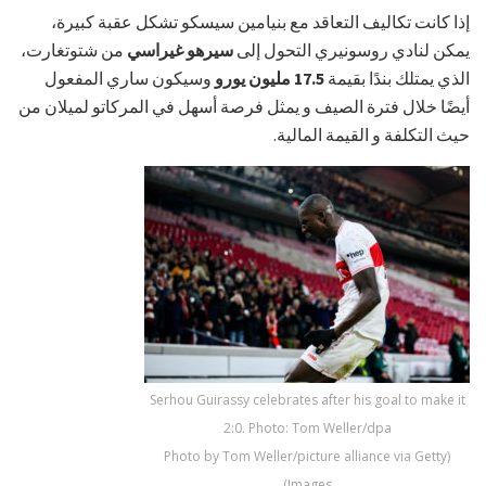
إذا كانت تكاليف التعاقد مع بنيامين سيسكو تشكل عقبة كبيرة،
يمكن لنادي روسونيري التحول إلى
سيرهو غيراسي
من شتوتغارت،
الذي يمتلك بندًا بقيمة
17.5 مليون يورو
وسيكون ساري المفعول
أيضًا خلال فترة الصيف و يمثل فرصة أسهل في المركاتو لميلان من
حيث التكلفة و القيمة المالية.
Serhou Guirassy celebrates after his goal to make it
2:0. Photo: Tom Weller/dpa
(Photo by Tom Weller/picture alliance via Getty
Images)