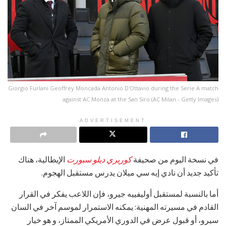
Giorgio Furlani Geoffrey Moncada Antonio D'Ottavio during the Serie A match
against AC Monza at the San Siro (AC Milan - Getty Images)
ADVERTISEMENT
في نسخة اليوم من صحيفة
كوريري ديلو سبورت
الإيطالية، هناك
تأكيد جديد أن نادي إيه سي ميلان يدرس مستقبل الهجوم.
أما بالنسبة لمستقبل أوليفييه جيرو، فإن اللاعب يفكر في القرار
القادم في مسيرته المهنية: يمكنه الاستمرار لموسم آخر في السان
سيرو، أو قبول عرض في الدوري الأمريكي الممتاز، و هو خيار