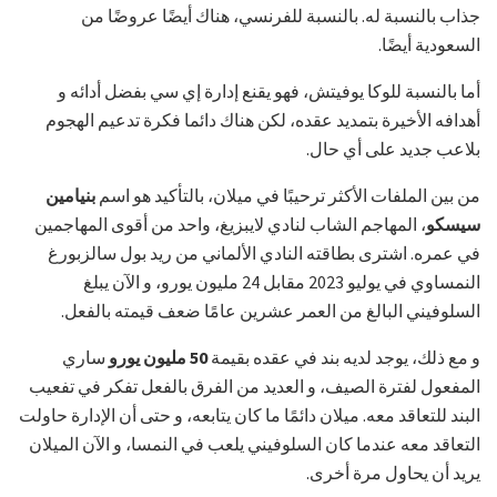
جذاب بالنسبة له. بالنسبة للفرنسي، هناك أيضًا عروضًا من
السعودية أيضًا.
أما بالنسبة للوكا يوفيتش، فهو يقنع إدارة إي سي بفضل أدائه و
أهدافه الأخيرة بتمديد عقده، لكن هناك دائما فكرة تدعيم الهجوم
بلاعب جديد على أي حال.
من بين الملفات الأكثر ترحيبًا في ميلان، بالتأكيد هو اسم
بنيامين
سيسكو
، المهاجم الشاب لنادي لايبزيغ، واحد من أقوى المهاجمين
في عمره. اشترى بطاقته النادي الألماني من ريد بول سالزبورغ
النمساوي في يوليو 2023 مقابل 24 مليون يورو، و الآن يبلغ
السلوفيني البالغ من العمر عشرين عامًا ضعف قيمته بالفعل.
و مع ذلك، يوجد لديه بند في عقده بقيمة
50 مليون يورو
ساري
المفعول لفترة الصيف، و العديد من الفرق بالفعل تفكر في تفعيب
البند للتعاقد معه. ميلان دائمًا ما كان يتابعه، و حتى أن الإدارة حاولت
التعاقد معه عندما كان السلوفيني يلعب في النمسا، و الآن الميلان
يريد أن يحاول مرة أخرى.