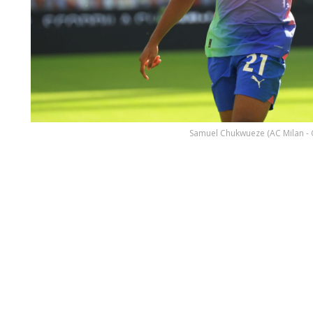
Samuel Chukwueze (AC Milan - G