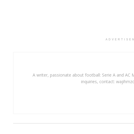
ADVERTISE
A writer, passionate about football: Serie A and AC M
inquiries, contact: wajihmz