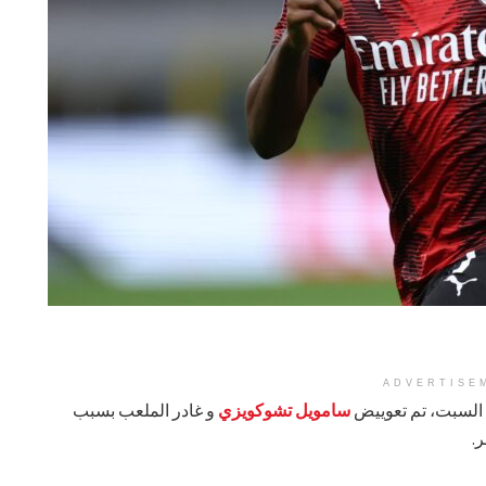
ADVERTISE
م السبت، تم تعوييض
سامويل تشوكويزي
و غادر الملعب بسبب
.