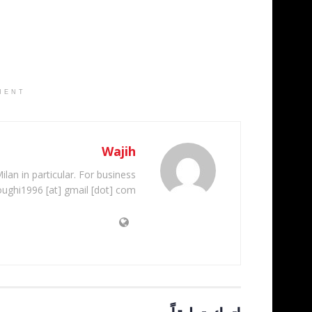
MENT
Wajih
ilan in particular. For business
oughi1996 [at] gmail [dot] com