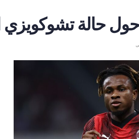
ول حالة تشوكويزي ال
ى