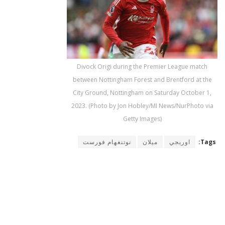
Divock Origi during the Premier League match
between Nottingham Forest and Brentford at the
City Ground, Nottingham on Saturday October 1,
2023. (Photo by Jon Hobley/MI News/NurPhoto via
Getty Images)
Tags:
اوريجي
ميلان
نوتنغهام فورست