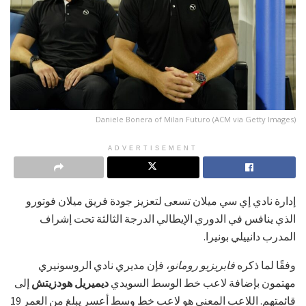
Daniele Bonera of Milan Futuro (ACM via Getty Images)
ADVERTISEMENT
إدارة نادي إي سي ميلان تسعى لتعزيز جودة فريق ميلان فوتورو
الذي ينافس في الدوري الإيطالي الدرجة الثالثة تحت إشراف
المدرب دانييلي بونيرا.
وفقًا لما ذكره
فابريزيو رومانو
، فإن مديري نادي الروسونيري
مهتمون بإضافة لاعب خط الوسط السويدي
ديميريل هودزيتش
إلى
قائمتهم. اللاعب المعني هو لاعب خط وسط أعسر يبلغ من العمر 19