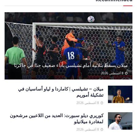
ميلان يسقط بثلاثية أمام تشيلسي بأداء ضعيف جدًا في جاكرتا
8 أغسطس 2026
ميلان – تشيلسي | كاماردا و لياو أساسيان في
تشكيلة أموريم
8 أغسطس 2026
كوريري ديلو سبورت: العديد من اللاعبين مرشحون
لمغادرة ميلانيلو
8 أغسطس 2026