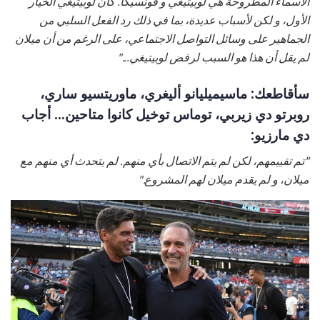
الأسماء المطروحة هي لوبيتيغي و فونسيكا. كان لوبيتيغي الخيار
الأول، و لكن لأسباب عديدة، بما في ذلك رد الفعل السلبي من
الجماهير على وسائل التواصل الاجتماعي، على الرغم من أن ميلان
لم يقل أن هذا هو السبب لرفض لوبيتيغي..."
سأقاطعك: ماسيميليانو أليغري، ماوريتسيو ساري،
روبرتو دي زيربي، توماس توخيل كانوا متاحين... أجاب
دي مارزيو:
"تم تقييمهم، لكن لم يتم الاتصال بأي منهم. لم يتحدث أي منهم مع
ميلان، و لم يقدم ميلان لهم المشروع."