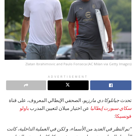
Zlatan Ibrahimovic and Paulo Fonseca (AC Milan via Getty Images)
ADVERTISEMENT
تحدث
جيانلوكا دي مارزيو
، الصحفي الإيطالي المعروف، على قناة
سكاي سبورت إيطاليا
عن اختيار ميلان لتعيين المدرب
باولو
فونسيكا
:
"تم النظر في العديد من الأسماء، و لكن في العملية الداخلية، كانت