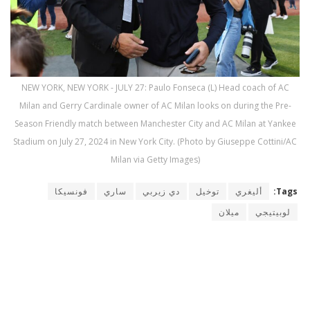
NEW YORK, NEW YORK - JULY 27: Paulo Fonseca (L) Head coach of AC
Milan and Gerry Cardinale owner of AC Milan looks on during the Pre-
Season Friendly match between Manchester City and AC Milan at Yankee
Stadium on July 27, 2024 in New York City. (Photo by Giuseppe Cottini/AC
Milan via Getty Images)
Tags:
أليغري
توخيل
دي زيربي
ساري
فونسيكا
لوبيتيجي
ميلان