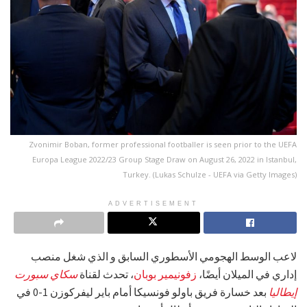
Zvonimir Boban, former professional footballer is seen prior to the UEFA
Europa League 2022/23 Group Stage Draw on August 26, 2022 in Istanbul,
Turkey. (Lukas Schulze - UEFA via Getty Images)
ADVERTISEMENT
لاعب الوسط الهجومي الأسطوري السابق و الذي شغل منصب
إداري في الميلان أيضًا،
زفونيمير بوبان
، تحدث لقناة
سكاي سبورت
إيطاليا
بعد خسارة فريق باولو فونسيكا أمام باير ليفركوزن 1-0 في