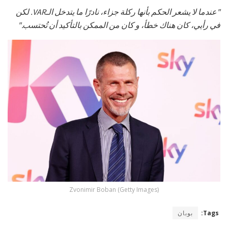
"عندما لا يشعر الحكم بأنها ركلة جزاء، نادرًا ما يتدخل الـVAR. لكن
في رأيي، كان هناك خطأ، و كان من الممكن بالتأكيد أن تُحتسب."
Zvonimir Boban (Getty Images)
Tags:
بوبان