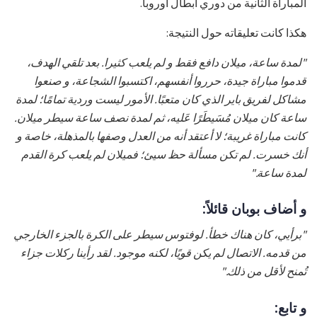
المباراة الثانية من دوري أبطال أوروبا.
هكذا كانت تعليقاته حول النتيجة:
"لمدة ساعة، ميلان دافع فقط و لم يلعب كثيرا. بعد تلقي الهدف،
قدموا مباراة جيدة، حرروا أنفسهم، اكتسبوا الشجاعة، و صنعوا
مشاكل لفريق باير الذي كان متعبًا. الأمور ليست وردية تمامًا؛ لمدة
ساعة كان ميلان مُسَيطَرًا عَليه، ثم لمدة نصف ساعة سيطر ميلان.
كانت مباراة غريبة؛ لا أعتقد أنه من العدل وصفها بالمذهلة، خاصة و
أنك خسرت. لم تكن مسألة حظ سيئ؛ فميلان لم يلعب كرة القدم
لمدة ساعة."
و أضاف بوبان قائلاً:
"برأيي، كان هناك خطأ. لوفتوس سيطر على الكرة بالجزء الخارجي
من قدمه. الاتصال لم يكن قويًا، لكنه موجود. لقد رأينا ركلات جزاء
تُمنح لأقل من ذلك."
و تابع: