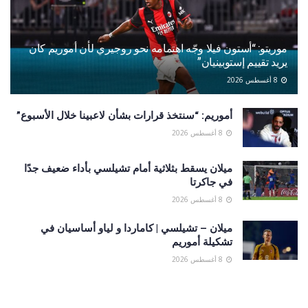
موريتو: “أستون فيلا وجّه اهتمامه نحو روجيري لأن أموريم كان
يريد تقييم إستوبينيان”
8 أغسطس 2026
أموريم: “سنتخذ قرارات بشأن لاعبينا خلال الأسبوع”
8 أغسطس 2026
ميلان يسقط بثلاثية أمام تشيلسي بأداء ضعيف جدًا
في جاكرتا
8 أغسطس 2026
ميلان – تشيلسي | كاماردا و لياو أساسيان في
تشكيلة أموريم
8 أغسطس 2026