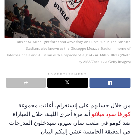
Fans of AC Milan light flares and wave flags on Curva Sud in The San Siro
Stadium, also known as the Giuseppe Meazza Stadium - home of
Internazionale and AC Milan with a capacity of 80,074 - AC Milan Ultras (Photo
by AMA/Corbis via Getty Images)
ADVERTISEMENT
من خلال حسابهم على إنستغرام، أعلنت مجموعة
كورفا سود ميلانو
أنه مرة أخرى الليلة، خلال المباراة
ضد كومو في ملعب سان سيرو، سيدخلون المدرجات
في الدقيقة الخامسة عشر. إليكم البيان: