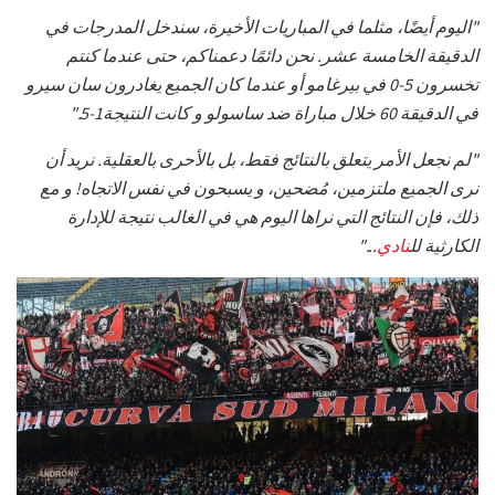
"اليوم أيضًا، مثلما في المباريات الأخيرة، سندخل المدرجات في
الدقيقة الخامسة عشر. نحن دائمًا دعمناكم، حتى عندما كنتم
تخسرون 5-0 في بيرغامو أو عندما كان الجميع يغادرون سان سيرو
في الدقيقة 60 خلال مباراة ضد ساسولو و كانت النتيجة1-5."
"لم نجعل الأمر يتعلق بالنتائج فقط، بل بالأحرى بالعقلية. نريد أن
نرى الجميع ملتزمين، مُضحين، و يسبحون في نفس الاتجاه! و مع
ذلك، فإن النتائج التي نراها اليوم هي في الغالب نتيجة للإدارة
الكارثية لل
نادي
..."