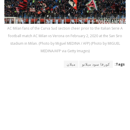
AC Milan fans of the Curva Sud section cheer prior to the Italian Serie A
football match AC Milan vs Verona on February 2, 2020 at the San Siro
stadium in Milan. (Photo by Miguel MEDINA / AFP) (Photo by MIGUEL
MEDINA/AFP via Getty Images)
Tags:
كورفا سود ميلانو
ميلان