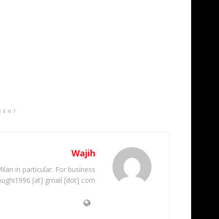
MENT
Wajih
ilan in particular. For business
oughi1996 [at] gmail [dot] com