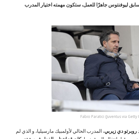
لسابق ليوفنتوس جاهزًا للعمل، ستكون مهمته اختيار المدرب
Fabio Paratici (Juventus via Getty
د
روبرتو دي زيربي
، المدرب الحالي لأولمبيك مارسيليا، و الذي لم
ي، و قبل انتقاله إلى فرنسا،
كان قد انتظر بالفعل فرصة تدريب