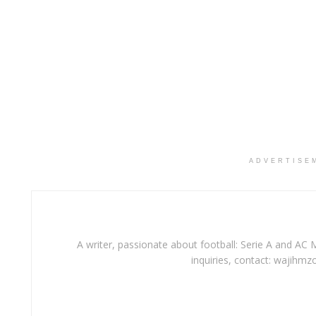
ADVERTISE
A writer, passionate about football: Serie A and AC M
inquiries, contact: wajihmz