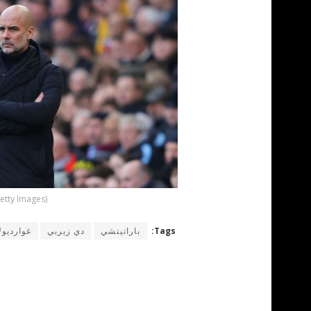
etty Images)
Tags:
باراتيتشي
دي زيربي
غوارديولا