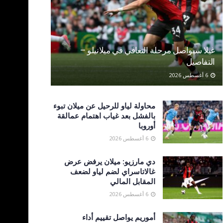
غيلا سيواصل مرحلة التعافي في ميلانيلو –
التفاصيل
6 أغسطس 2026
محاولة لياو للرحيل عن ميلان تبوء
بالفشل بعد غياب اهتمام عمالقة
أوروبا
6 أغسطس 2026
دي مارزيو: ميلان يرفض عرض
غالاتاسراي لضم لياو لضعف
المقابل المالي
6 أغسطس 2026
أموريم يواصل تقييم أداء