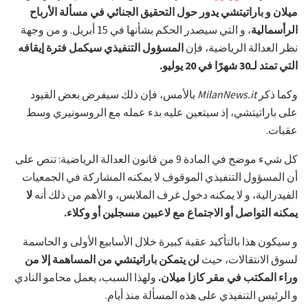
ميلان و باراتيتشي
يدور حول التحقيق الجنائي في مسألة الأرباح
الرأسمالية
، و التي سيصدر الحكم بشأنها في 15 أبريل. و من وجهة
نظر العدالة الرياضية، فإن
المسؤول التنفيذي سيكمل فترة إيقافه
التي تمتد لـ30 شهرًا في 20 يوليو.
وكما ذكر
MilanNews.it
بالأمس، فإن ذلك سيفرض بعض القيود
على باراتيتشي، إذ سيتعين عليه بدء عمله مع الروسونيري وسط
عقبات.
كل شيء موضح في المادة 9 من قانون العدالة الرياضية: تنص على
أن المسؤول التنفيذي الموقوف لا يمكنه المشاركة في الجمعيات
الفيدرالية، و لا يمكنه دخول غرف الملابس، و الأهم من ذلك أنه
لا
يمكنه التواصل أو الاجتماع مع لاعبين مسجلين أو وكلاء.
و سيكون هذا بالتأكيد عقبة كبيرة خلال الأسابيع الأولى و الحاسمة
لسوق الانتقالات، حيث
لن يتمكن باراتيتشي من المساهمة إلا من
وراء المكتب في مقر كازا ميلان.
ولهذا السبب، يعمل محامو النادي
و الرئيس التنفيذي على هذه المسألة منذ أيام.