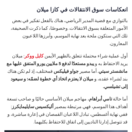
انعكاسات سوق الانتقالات في كازا ميلان
بالتوازي مع قضية المدير الرياضي، هناك بالفعل تفكير في بعض
الأمور المتعلقة بسوق الانتقالات. وخصوصًا، كما ذكرت الصحيفة،
تلك التي ستكون ملحة بعد نهاية الموسم، وأبرزها اللاعبون
المعارون.
أول عملية شراء محتملة تتعلق بالظهير الأيمن
كايل ووكر
: ميلان
يريد الاحتفاظ به و
يبدو مستعدًا لدفع 5 ملايين يورو المتفق عليها مع
مانشستر سيتي
. أما مصير
جواو فيليكس
فمختلف، إذ لم تكن هناك
بند لشراء عقده، و
ميلان لا يعتزم اتخاذ أي خطوة لضمّه: و سيعود
إلى تشيلسي.
أما حالة
تامي أبراهام
، مهاجم ميلان الأساسي حاليًا و صاحب تسعة
أهداف هذا الموسم، فهي مرتبطة بمصير
أليكسيس سايليمايكرز
:
ففي نهاية أغسطس، تبادل اللاعبان القمصان في إعارة مباشرة، و
قد تتوصل إدارتا الناديين إلى اتفاق للاحتفاظ بكليهما.