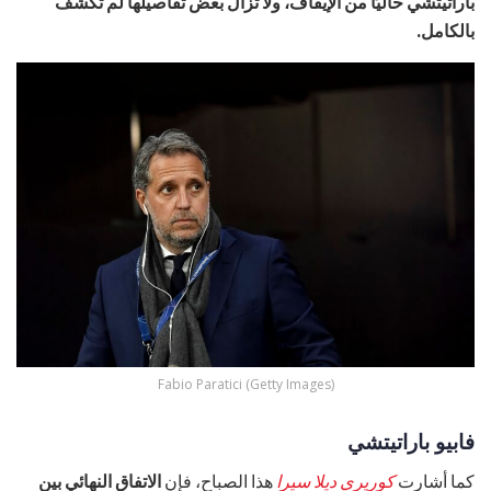
باراتيتشي حاليًا من الإيقاف، ولا تزال بعض تفاصيلها لم تُكشف
بالكامل.
Fabio Paratici (Getty Images)
فابيو باراتيتشي
كما أشارت
كوريري ديلا سيرا
هذا الصباح، فإن
الاتفاق النهائي بين