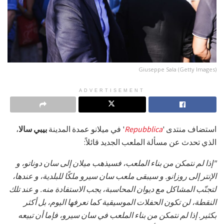
Giuseppe Sala (Getty Images)
ADVERTISEMENT
استضاف منتدى '
Repubblica
' في ميلانو عمدة المدينة
بيبي سالا
،
الذي تحدث عن مسألة الملعب الجديد قائلاً:
"إذا لم نتمكن من بناء الملعب، فسيذهب ميلان إلى سان دوناتو، و
الإنتر إلى روزانو. و سيبقى ملعب سان سيرو ملكًا للبلدية، و عندها،
لتجنّب المشاكل مع ديوان المحاسبة، يجب الاستفادة منه. و عند تلك
النقطة، لن تكون الحفلات الموسيقية كما نعرفها اليوم، بل أكثر
بكثير. إذا لم نتمكن من بناء الملعب في سان سيرو، فإما أن تبيعه