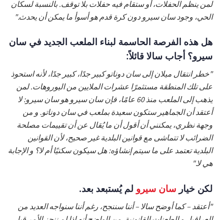
لمن ينظم الحفلات، أو ستقام فيه حفلات بلا توقف. بالنسبة لسكان
الحي، وجود سان سيرو دون كرة قدم هو أسوأ ما يمكن أن يحدث."
هل هذه الفرصة الحاسمة لبناء الملعب الجديد في سان
سيرو؟ أجاب سالا قائلاً:
"خطر انتقال ميلان إلى سان دوناتو كبير جدًا، كبير جدًا، لأنه استحوذ
على تلك المنطقة مستثمرًا عشرات الملايين من اليوروهات. لمن
يذهب إلى الملعب منذ 60 عامًا، فإن سان سيرو هو سان سيرو: لا
أعتقد أن الجماهير ستكون سعيدة بملعب في سان دوناتو. و من
وجهة نظري، يمكنني أن أقول أن ما يُقال عن أن تقييمات مصلحة
الضرائب لا تتماشى مع قوانين البلدية غير صحيح، لأن القوانين
البلدية تعتمد على ما سيتم إنشاؤه: هل سيكون سكنيًا أم لا؟ و الإجابة
هي لا."
لكن خيار
سان سيرو
لم يُستبعد بعد.
"أعتقد – كما أوضح سالا – أننا سننجح، رغم أننا سنواجه العديد من
العراقيل و الطعنات القانونية. من الواضح أنه إذا لم ننجز الأمر قبل