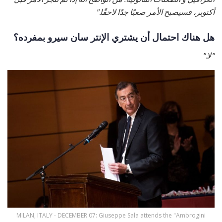
أكتوبر، فسيصبح الأمر صعبًا جدًا لاحقًا."
هل هناك احتمال أن يشتري الإنتر سان سيرو بمفرده؟
"لا."
MILAN, ITALY - DECEMBER 07: Giuseppe Sala attends the "Ambrogini