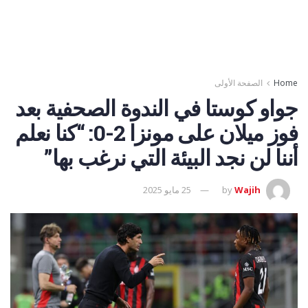
Home
الصفحة الأولى
جواو كوستا في الندوة الصحفية بعد
فوز ميلان على مونزا 2-0: “كنا نعلم
أننا لن نجد البيئة التي نرغب بها”
Wajih
by
25 مايو 2025