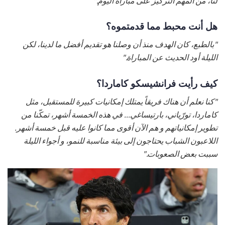
لنا، من المهم التركيز على مباراة اليوم."
هل أنت محبط مما قدمتموه؟
"بالطبع، كان الهدف منذ أن وصلنا هو تقديم أفضل ما لدينا، لكن
الليلة أود الحديث عن المباراة."
كيف رأيت فرانشيسكو كاماردا؟
"كنا نعلم أن هناك فريقاً يمتلك إمكانيات كبيرة للمستقبل، مثل
كاماردا، تورّياني، بارتيساغي... في هذه الخمسة أشهر، تمكّنا من
تطوير إمكانياتهم و هم الآن أقوى مما كانوا عليه قبل خمسة أشهر.
اللاعبون الشباب يحتاجون إلى بيئة مناسبة للنمو، و أجواء الليلة
سببت بعض الصعوبات."