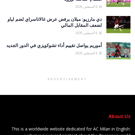
6 أغسطس 2026
دي مارزيو: ميلان يرفض عرض غالاتاسراي لضم لياو
لضعف المقابل المالي
6 أغسطس 2026
أموريم يواصل تقييم أداء تشوكويزي في الدور الجديد
6 أغسطس 2026
ADVERTISEMENT
About Us
This is a worldwide website dedicated for AC Milan in English: