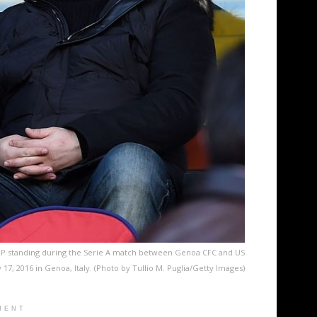
VIP standing during the Serie A match between Genoa CFC and US
y 17, 2016 in Genoa, Italy. (Photo by Tullio M. Puglia/Getty Images)
MENT