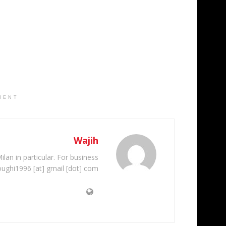
MENT
Wajih
ilan in particular. For business
oughi1996 [at] gmail [dot] com