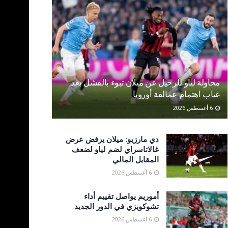
محاولة لياو للرحيل عن ميلان تبوء بالفشل بعد
غياب اهتمام عمالقة أوروبا
6 أغسطس 2026
دي مارزيو: ميلان يرفض عرض
غالاتاسراي لضم لياو لضعف
المقابل المالي
6 أغسطس 2026
أموريم يواصل تقييم أداء
تشوكويزي في الدور الجديد
6 أغسطس 2026