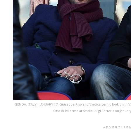
GENOA, ITALY - JANUARY 17: Giuseppe Riso and Vladica Lemic look on in 
Citta di Palermo at Stadio Luigi Ferraris on Januar
ADVERTISE