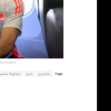
tty Images)
Tags:
بالدانزي
تاري
جيانلوكا مانشي