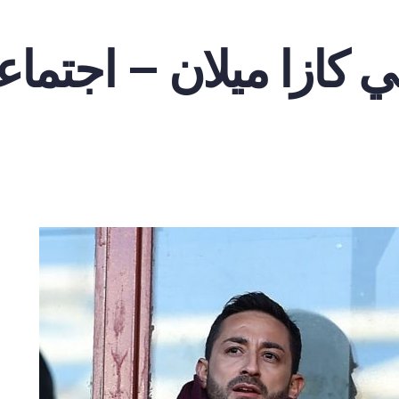
ي كازا ميلان – اجتما