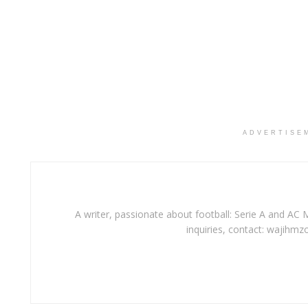
ADVERTISE
A writer, passionate about football: Serie A and AC M
inquiries, contact: wajihmz