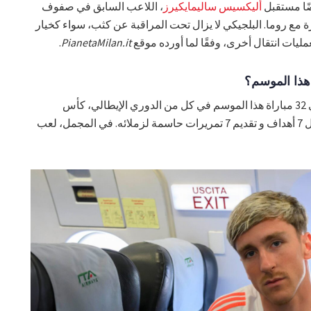
ضًا مستقبل
أليكسيس ساليمايكيرز
، اللاعب السابق في صفوف
ة مع روما. البلجيكي لا يزال تحت المراقبة عن كثب، سواء كخيار
عمليات انتقال أخرى، وفقًا لما أورده موقع
PianetaMilan.it
.
هذا الموسم؟
اللاعب البالغ من العمر 25 عامًا شارك في 32 مباراة هذا الموسم في كل من الدوري الإيطالي، كأس
إيطاليا، و الدوري الأوروبي. نجح في تسجيل 7 أهداف و تقديم 7 تمريرات حاسمة لزملائه. في المجمل، لعب