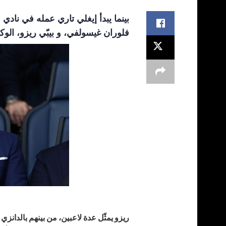
بينما يبدأ إيغلي تاري عمله في نادي
م
فلوران غيسولفي، و بيبّي ريزو، الو
ريزو يمثّل عدة لاعبين، من بينهم بالدانزي 