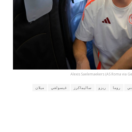
Alexis Saelemaekers (AS Roma via Ge
ني
روما
ريزو
ساليماكرز
غيسولفي
ميلان