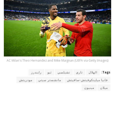
AC Milan's Theo Hernandez and Mike Maignan (UEFA via Getty Images)
Tags:
الهلال
تاري
تشيلسي
ثيو
رايندرز
فانيا ميلينكوفيتش-سافيتش
مانشستر سيتي
مودريتش
ميلان
مينيون