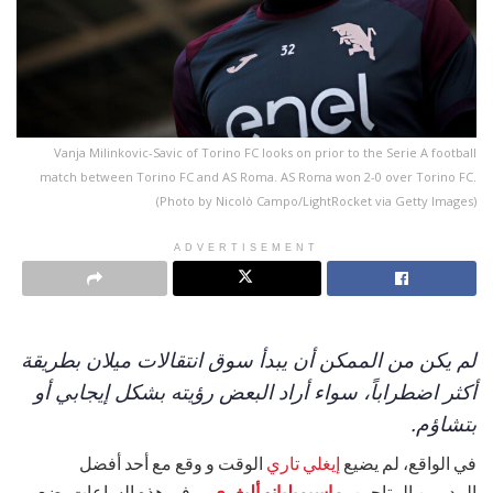
Vanja Milinkovic-Savic of Torino FC looks on prior to the Serie A football
match between Torino FC and AS Roma. AS Roma won 2-0 over Torino FC.
(Photo by Nicolò Campo/LightRocket via Getty Images)
ADVERTISEMENT
لم يكن من الممكن أن يبدأ سوق انتقالات ميلان بطريقة
أكثر اضطراباً، سواء أراد البعض رؤيته بشكل إيجابي أو
بتشاؤم.
في الواقع، لم يضيع
إيغلي تاري
الوقت و وقع مع أحد أفضل
المدربين المتاحين،
ماسيميليانو أليغري
، و في هذه الساعات يضع