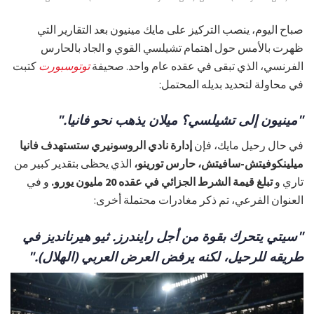
صباح اليوم، ينصب التركيز على مايك مينيون بعد التقارير التي
ظهرت بالأمس حول اهتمام تشيلسي القوي و الجاد بالحارس
الفرنسي، الذي تبقى في عقده عام واحد. صحيفة
توتوسبورت
كتبت
في محاولة لتحديد بديله المحتمل:
"مينيون إلى تشيلسي؟ ميلان يذهب نحو فانيا."
في حال رحيل مايك، فإن
إدارة نادي الروسونيري ستستهدف فانيا
ميلينكوفيتش-سافيتش، حارس تورينو،
الذي يحظى بتقدير كبير من
تاري و
تبلغ قيمة الشرط الجزائي في عقده 20 مليون يورو.
و في
العنوان الفرعي، تم ذكر مغادرات محتملة أخرى:
"سيتي يتحرك بقوة من أجل رايندرز. ثيو هيرنانديز في
طريقه للرحيل، لكنه يرفض العرض العربي (الهلال)."