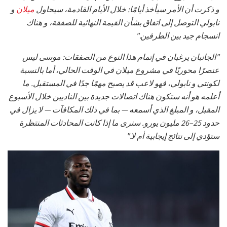
و ذكرت أن الأمر سيأخذ أيامًا: خلال الأيام القادمة، سيحاول
ميلان
و
نابولي التوصل إلى اتفاق بشأن القيمة النهائية للصفقة، و هناك
انسجام جيد بين الطرفين."
"الجانبان يرغبان في إتمام هذا النوع من الصفقات: موسى ليس
عنصرًا محوريًا في مشروع ميلان في الوقت الحالي، أما بالنسبة
لكونتي و نابولي، فهو لاعب قد يصبح مهمًا جدًا في المستقبل. ما
أعلمه هو أنه ستكون هناك اتصالات جديدة بين الناديين خلال الأسبوع
المقبل، و المبلغ الذي أسمعه — بما في ذلك المكافآت — لا يزال في
حدود 25–26 مليون يورو. سنرى ما إذا كانت المحادثات المنتظرة
ستؤدي إلى نتائج إيجابية أم لا."