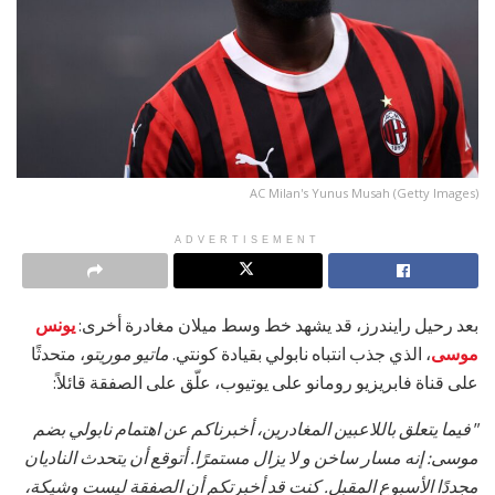
AC Milan's Yunus Musah (Getty Images)
ADVERTISEMENT
بعد رحيل رايندرز، قد يشهد خط وسط ميلان مغادرة أخرى:
يونس
موسى
، الذي جذب انتباه نابولي بقيادة كونتي.
ماتيو موريتو
، متحدثًا
على قناة فابريزيو رومانو على يوتيوب، علّق على الصفقة قائلاً:
"فيما يتعلق باللاعبين المغادرين، أخبرناكم عن اهتمام نابولي بضم
موسى: إنه مسار ساخن و لا يزال مستمرًا. أتوقع أن يتحدث الناديان
مجددًا الأسبوع المقبل. كنت قد أخبرتكم أن الصفقة ليست وشيكة،