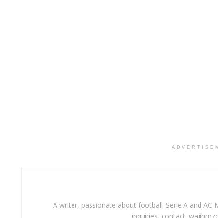
ADVERTISE
A writer, passionate about football: Serie A and AC M
inquiries, contact: wajihmz