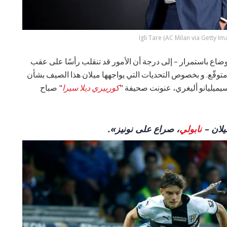
Igli Tare (AC Milan via Getty Im
وضاع باستمرار – إلى درجة أن الأمور قد تنقلب رأسًا على عقب
توقّع. و بخصوص التحديات التي يواجهها ميلان هذا الصيف بشأن
سيميليانو أليغري، عنونت صحيفة "
كورييري ديلا سيرا
" صباح
يلان –
نابولي
، صراع على نونيز».