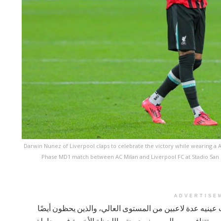
Darwin Nunez of Liverpool claps to celebrate the victory while wearing a
Phase MD1 match between AC Milan and Liverpool FC at Stadio San Sir
ADVERTISE
 عينيه عدة لاعبين من المستوى العالي، والذين يحظون أيضًا