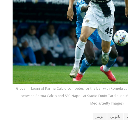
Giovanni Leoni of Parma Calcio competes for the ball with Romelu Lu
between Parma Calcio and SSC Napoli at Stadio Ennio Tardini on Ma
Media/Getty Images)
نابولي
نونيز