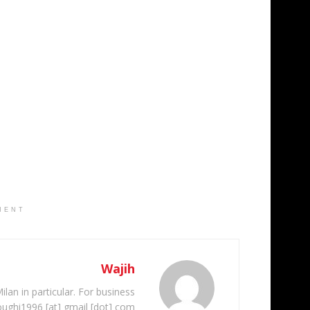
MENT
Wajih
ilan in particular. For business
oughi1996 [at] gmail [dot] com