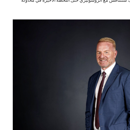
ى، ستتنافس مع الروسونيري حتى اللحظة الأخيرة في محاولة