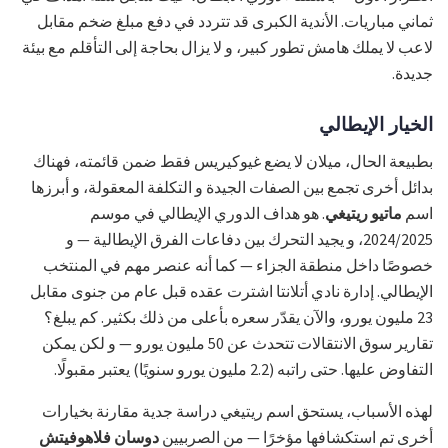
ثماني مباريات. الأندية الكبرى قد تتردد في دفع مبلغ ضخم مقابل
لاعب لا يملك هامش تطور كبير، و لا يزال بحاجة إلى التأقلم مع بيئة
جديدة.
الخيار الإيطالي
بطبيعة الحال، ميلان لا يضع غيوكيريس فقط ضمن قائمته، فهناك
بدائل أخرى تجمع بين الصفات الجيدة و التكلفة المعقولة، و أبرزها
اسم
ماتيو ريتيغي
. هو هداف الدوري الإيطالي في موسم
2024/2025، و يجيد التحرك بين دفاعات الفرق الإيطالية — و
خصوصًا داخل منطقة الجزاء — كما أنه عنصر مهم في المنتخب
الإيطالي. إدارة نادي أتلانتا اشترت عقده قبل عام من جنوى مقابل
23 مليون يورو، والآن يقدّر سعره بأعلى من ذلك بكثير. كم يبلغ؟
تقارير سوق الانتقالات تتحدث عن 50 مليون يورو — و لكن يمكن
التفاوض عليها. حتى راتبه (2.2 مليون يورو سنويًا) يعتبر مقبولًا.
لهذه الأسباب، يستحق اسم ريتيغي دراسة جدية مقارنة بخيارات
أخرى تم استكشافها مؤخرًا — من الصربيين
دوسان فلاهوفيتش