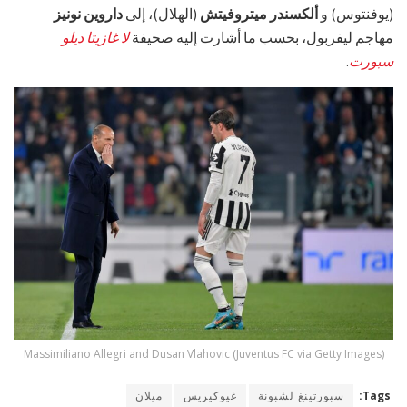
(يوفنتوس) و
ألكسندر ميتروفيتش
(الهلال)، إلى
داروين نونيز
مهاجم ليفربول، بحسب ما أشارت إليه صحيفة
لا غازيتا ديلو
سبورت
.
Massimiliano Allegri and Dusan Vlahovic (Juventus FC via Getty Images)
Tags:
سبورتينغ لشبونة
غيوكيريس
ميلان