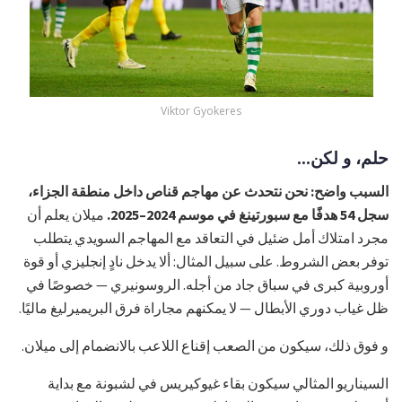
Viktor Gyokeres
حلم، و لكن...
السبب واضح: نحن نتحدث عن مهاجم قناص داخل منطقة الجزاء،
سجل 54 هدفًا مع سبورتينغ في موسم 2024–2025.
ميلان يعلم أن
مجرد امتلاك أمل ضئيل في التعاقد مع المهاجم السويدي يتطلب
توفر بعض الشروط. على سبيل المثال: ألا يدخل نادٍ إنجليزي أو قوة
أوروبية كبرى في سباق جاد من أجله. الروسونيري — خصوصًا في
ظل غياب دوري الأبطال — لا يمكنهم مجاراة فرق البريميرليغ ماليًا.
و فوق ذلك، سيكون من الصعب إقناع اللاعب بالانضمام إلى ميلان.
السيناريو المثالي سيكون بقاء غيوكيريس في لشبونة مع بداية