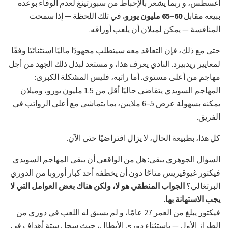
أغسطس، و ربما يشعر بالإحباط من سبورتينغ لعدم الوفاء بوعده
ببيعه مقابل
60–65 مليون يورو.
في تلك اللحظة — إذا سمحت
المنافسة — يمكن لميلان أن يلعب أوراقه.
حتى مع ذلك، فإن التعاقد معه سيتطلب مجهودًا ماليًا استثنائيًا وفقًا
لمعايير ريدبيرد. النادي يعرف هذا، و مستعد لبذل ذلك الجهد من أجل
مهاجم من أعلى مستوى. أما راتبه، فليس المشكلة الكبرى:
المهاجم السويدي يتقاضى حاليًا أقل من 1.5 مليون يورو، وميلان
يمكنه بسهولة عرض 5–6 ملايين، بما يتماشى مع أعلى الرواتب في
الفريق.
كل هذا، بطبيعة الحال، لا يزال افتراضيًا حتى الآن.
السؤال الجوهري يبقى: هل من الواقعي أن يبقى المهاجم السويدي
فيكتور غيوقيريس متاحًا دون أن يخطفه أحد كبار أوروبا من الدوري
البرتغالي؟
الجواب المنطقي هو لا، ولكن هناك بعض العوامل التي لا
يجب الاستهانة بها.
فيكتور يبلغ من العمر 27 عامًا، و لم يسبق له اللعب في دوري من
الطراز الأول — باستثناء دوري الأبطال، حيث سجل ستة أهداف في