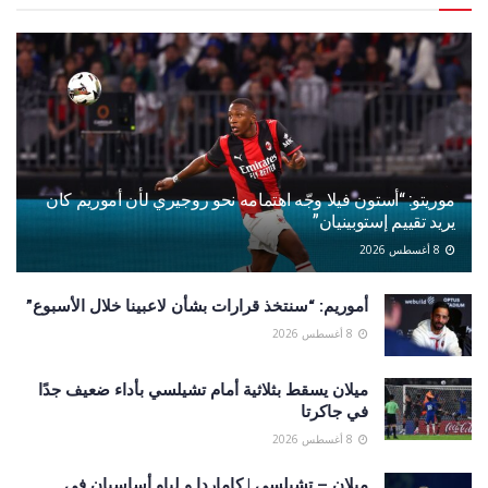
موريتو: “أستون فيلا وجّه اهتمامه نحو روجيري لأن أموريم كان
يريد تقييم إستوبينيان”
8 أغسطس 2026
أموريم: “سنتخذ قرارات بشأن لاعبينا خلال الأسبوع”
8 أغسطس 2026
ميلان يسقط بثلاثية أمام تشيلسي بأداء ضعيف جدًا
في جاكرتا
8 أغسطس 2026
ميلان – تشيلسي | كاماردا و لياو أساسيان في