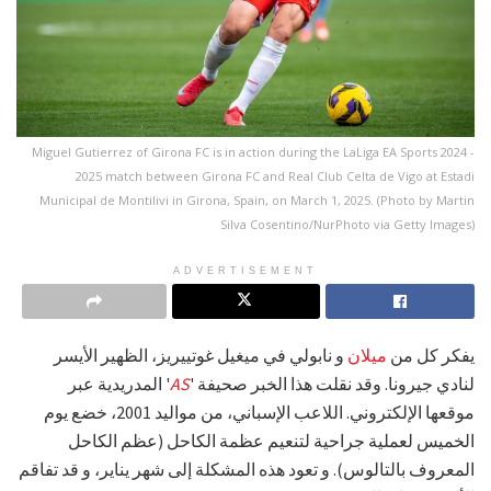
Miguel Gutierrez of Girona FC is in action during the LaLiga EA Sports 2024 -
2025 match between Girona FC and Real Club Celta de Vigo at Estadi
Municipal de Montilivi in Girona, Spain, on March 1, 2025. (Photo by Martin
Silva Cosentino/NurPhoto via Getty Images)
ADVERTISEMENT
يفكر كل من
ميلان
و نابولي في ميغيل غوتييريز، الظهير الأيسر
لنادي جيرونا. وقد نقلت هذا الخبر صحيفة '
AS
' المدريدية عبر
موقعها الإلكتروني. اللاعب الإسباني، من مواليد 2001، خضع يوم
الخميس لعملية جراحية لتنعيم عظمة الكاحل (عظم الكاحل
المعروف بالتالوس). و تعود هذه المشكلة إلى شهر يناير، و قد تفاقم