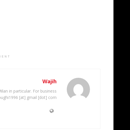
MENT
Wajih
ilan in particular. For business
oughi1996 [at] gmail [dot] com