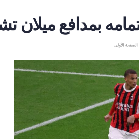
مامه بمدافع ميلان تش
الصفحة الأولى