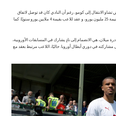
ض تشاو الانتقال إلى كومو، رغم أن النادي كان قد توصل لاتفاق
كامل مع ميلان بشأن صفقة انتقال دائم بقيمة 25 مليون يورو، و عقد للاعب بقيمة 4 ملايين يورو سنويًا. كما
رة ميلان، هي الانضمام إلى نادٍ يشارك في المسابقات الأوروبية،
 مشاركته في دوري أبطال أوروبا. حاليًا، اللاعب مرتبط بعقد مع