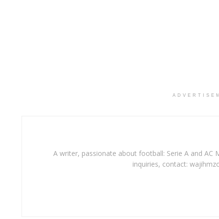
ADVERTISE
A writer, passionate about football: Serie A and AC M
inquiries, contact: wajihmz