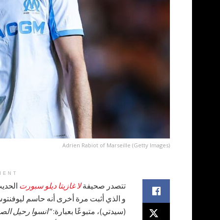
Adrien Rabiot of Marseille (Getty Images)
MENT
تتصدر صحيفة
لا غازيتا ديلو سبورت
الحدي
و الذي أثبت مرة أخرى أنه حاسم ليوفنتوس ل
(سيدتي)، متبوعًا بعبارة:
"انسوا رحيل الصر