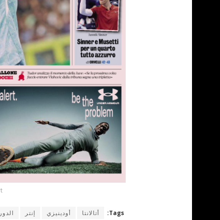
t
Tags:
أتالانتا
أودينيزي
إنتر
الدور