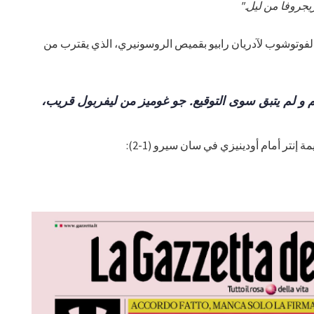
زيجروفا من ليل."
الفوتوشوب لآدريان رابيو بقميص الروسونيري، الذي يقترب من
تم و لم يتبق سوى التوقيع. جو غوميز من ليفربول قريب،
نتر أمام أودينيزي في سان سيرو (1-2):