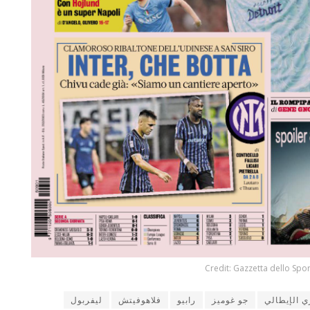
Credit: Gazzetta dello Spor
ي الإيطالي
جو غوميز
رابيو
فلاهوفيتش
ليفربول