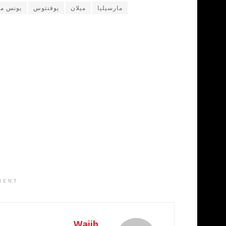
مارسيليا
ميلان
يوفنتوس
يونس م
MENT
Wajih