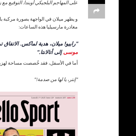
على المهاجم البلجيكي أوبندا. التوقيع مع 
و يظهر ميلان في الواجهة بصورة مركبة ب
مغادرة مارسيليا هذه الساعات:
"رابيو! ميلان، هدية لماكس. الاتفاق 
موسى
إلى أتالانتا."
أما في الأسفل، فقد خُصصت مساحة لهزيمة إ
"إنتر، يا لها من صدمة!"