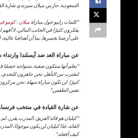
السعودية. حارس ميلان سيرتدي شارة القيا
"كلمات رابيو حول مباراة
ميلان - كومو في
يفكرون كثيرًا في الجانب المالي. لا أفهم ل
على أرضنا نخسرها. بما أن أهدافنا عالية،
عن مباراة الغد ضد آيسلندا وارتداء ش
"نعلم أنها ستكون صعبة. سنواجه خصمًا قوي
لنقترب من التأهل. نحن جاهزون للتحدي. هذ
كبيرًا. لن تكون مباراة سهلة. نحن مركزون
نفس الطقس."
عن شارة القيادة في منتخب فرنسا،
"كيليان هو قائد الفريق. المدرب يقرر، لم
القائد. غدًا كيليان لن يكون موجودًا، الم
كيف أفعله."