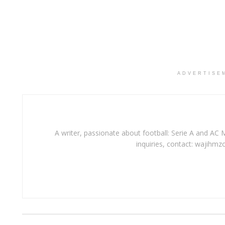
ADVERTISE
A writer, passionate about football: Serie A and AC M
inquiries, contact: wajihmz