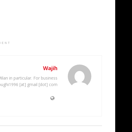
MENT
Wajih
ilan in particular. For business
oughi1996 [at] gmail [dot] com