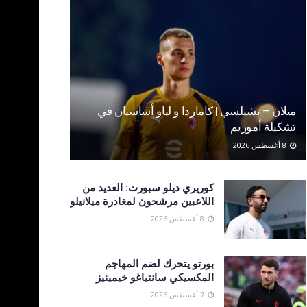
ميلان – تشيلسي | كاماردا و لياو أساسيان في
تشكيلة أموريم
8 أغسطس 2026
كوريري ديلو سبورت: العديد من
اللاعبين مرشحون لمغادرة ميلانيلو
8 أغسطس 2026
بورتو يتحرك لضم المهاجم
المكسيكي سانتياغو خيمينيز
7 أغسطس 2026