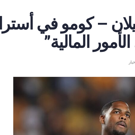
ميلان – كومو في أسترا
لأمور المالية”
خبار