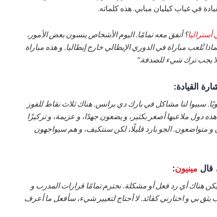
دة في غياب كيليان مبابي. هذه كلماته.
 أستراليا
؟ أتفق معه تمامًا. اليوم الأشخاص ينسون بعض الأمور،
ماذا تُلعب مباراة في الدوري الإيطالي خارج إيطاليا. و هذه مباراة
 لا يجب ترك شيء للصدفة."
ارة القيادة:
ًا. سببوا لنا مشاكل في بارك دي برانس. هناك ثلاث نقاط للفوز
ه دول ملاعبها أصغر بكثير، و يضعون جهدًا، و عزيمة، و تركيزًا
 و متواضعون. الجو بارد قليلًا، لكن سنتكيف، و هم سيواجهون
 قال
مينيون
:
 يكن هناك أي رد فعل أو مشكلة. نحترم تمامًا قرارات المدرب و
درب يثق بي و اختارني كقائد. لا أحتاج لتغيير شيء، سأفعل ما أعرف