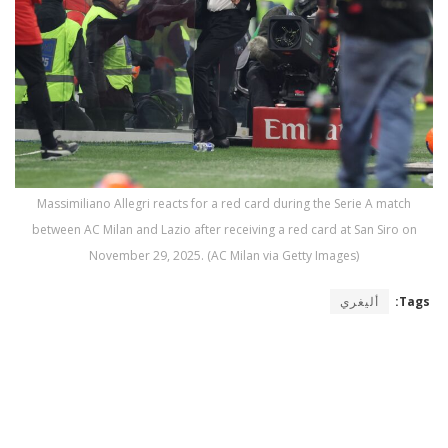
Massimiliano Allegri reacts for a red card during the Serie A match
between AC Milan and Lazio after receiving a red card at San Siro on
November 29, 2025. (AC Milan via Getty Images)
Tags:
أليغري