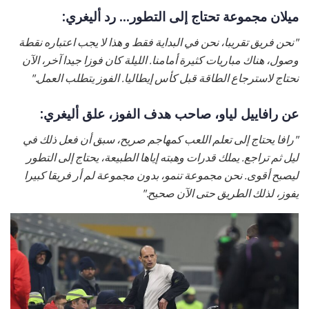
ميلان مجموعة تحتاج إلى التطور... رد أليغري:
"نحن فريق تقريبا، نحن في البداية فقط و هذا لا يجب اعتباره نقطة
وصول، هناك مباريات كثيرة أمامنا. الليلة كان فوزا جيدا آخر، الآن
نحتاج لاسترجاع الطاقة قبل كأس إيطاليا. الفوز يتطلب العمل."
عن رافاييل لياو، صاحب هدف الفوز، علق أليغري:
"رافا يحتاج إلى تعلم اللعب كمهاجم صريح، سبق أن فعل ذلك في
ليل ثم تراجع. يملك قدرات وهبته إياها الطبيعة، يحتاج إلى التطور
ليصبح أقوى. نحن مجموعة تنمو، بدون مجموعة لم أر فريقا كبيرا
يفوز، لذلك الطريق حتى الآن صحيح."