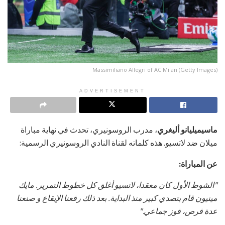
Massimiliano Allegri of AC Milan (Getty Images)
ADVERTISEMENT
ماسيميليانو أليغري
، مدرب الروسونيري، تحدث في نهاية مباراة
ميلان ضد لاتسيو. هذه كلماته لقناة النادي الروسونيري الرسمية:
عن المباراة:
"الشوط الأول كان معقدا، لاتسيو أغلق كل خطوط التمرير. مايك
مينيون قام بتصدي كبير منذ البداية. بعد ذلك رفعنا الإيقاع و صنعنا
عدة فرص، فوز جماعي."