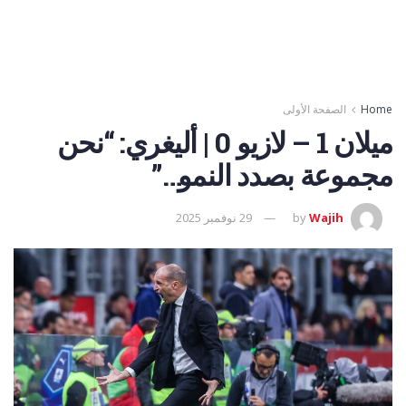
Home
الصفحة الأولى
ميلان 1 – لازيو 0 | أليغري: “نحن
مجموعة بصدد النمو…”
Wajih
by
29 نوفمبر 2025