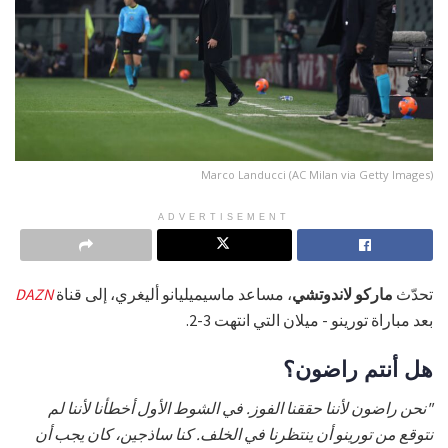
Marco Landucci (AC Milan via Getty Images)
ADVERTISEMENT
تحدّث
ماركو لاندوتشي
، مساعد ماسيميليانو أليغري، إلى قناة
DAZN
بعد مباراة تورينو - ميلان التي انتهت 3-2.
هل أنتم راضون؟
"نحن راضون لأننا حققنا الفوز. في الشوط الأول أخطأنا لأننا لم
نتوقع من تورينو أن ينتظرنا في الخلف. كنا ساذجين، كان يجب أن