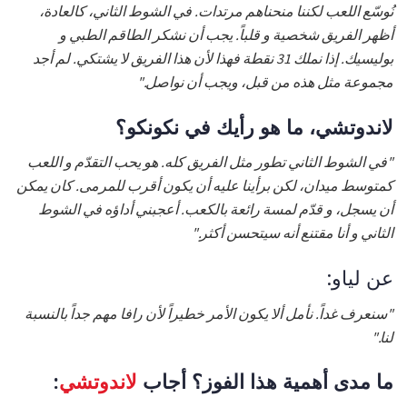
نُوسّع اللعب لكننا منحناهم مرتدات. في الشوط الثاني، كالعادة،
أظهر الفريق شخصية و قلباً. يجب أن نشكر الطاقم الطبي و
بوليسيك. إذا نملك 31 نقطة فهذا لأن هذا الفريق لا يشتكي. لم أجد
مجموعة مثل هذه من قبل، ويجب أن نواصل."
لاندوتشي، ما هو رأيك في نكونكو؟
"في الشوط الثاني تطور مثل الفريق كله. هو يحب التقدّم و اللعب
كمتوسط ميدان، لكن برأينا عليه أن يكون أقرب للمرمى. كان يمكن
أن يسجل، و قدّم لمسة رائعة بالكعب. أعجبني أداؤه في الشوط
الثاني و أنا مقتنع أنه سيتحسن أكثر."
عن لياو:
"سنعرف غداً. نأمل ألا يكون الأمر خطيراً لأن رافا مهم جداً بالنسبة
لنا."
ما مدى أهمية هذا الفوز؟ أجاب
لاندوتشي
: