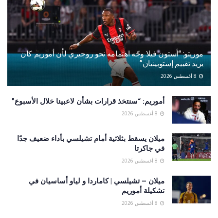
موريتو: “أستون فيلا وجّه اهتمامه نحو روجيري لأن أموريم كان
يريد تقييم إستوبينيان”
8 أغسطس 2026
أموريم: “سنتخذ قرارات بشأن لاعبينا خلال الأسبوع”
8 أغسطس 2026
ميلان يسقط بثلاثية أمام تشيلسي بأداء ضعيف جدًا
في جاكرتا
8 أغسطس 2026
ميلان – تشيلسي | كاماردا و لياو أساسيان في
تشكيلة أموريم
8 أغسطس 2026