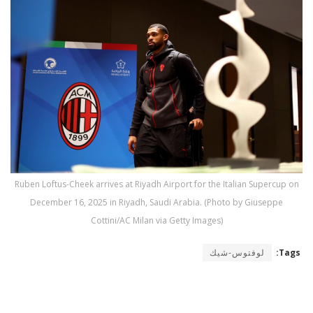
Ruben Loftus-Cheek arrives at Riyadh Airport for the Italian Supercup on
December 16, 2025 in Riyadh, Saudi Arabia. (Photo by Giuseppe
Cottini/AC Milan via Getty Images)
Tags:
لوفتوس-شيك