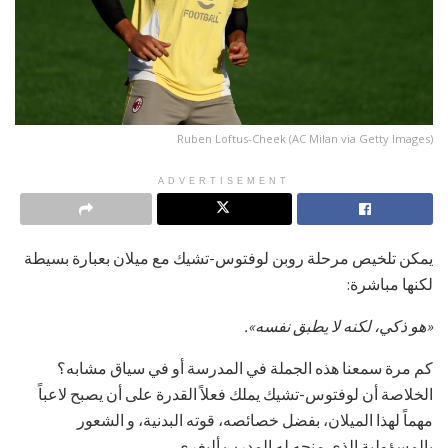
Ruben Loftus-Cheek (AC Milan via Getty Images)
ADVERTISEMENT
يمكن تلخيص مرحلة روبن لوفتوس-تشيك مع ميلان بعبارة بسيطة
لكنها مباشرة:
«هو ذكي، لكنه لا يطبق نفسه».
كم مرة سمعنا هذه الجملة في المدرسة أو في سياق مشابه؟
الخلاصة أن لوفتوس-تشيك يملك فعلاً القدرة على أن يصبح لاعباً
مهماً لهذا الميلان، بفضل خصائصه، قوته البدنية، و الشعور
بالمسؤولية الذي منحه له المدرب أليغري.