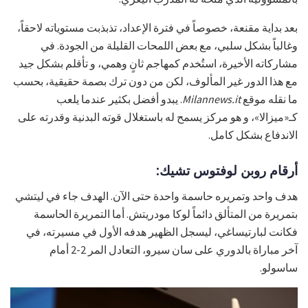
بعد بداية مقنعة، خصوصاً في فترة الإعداد، تذبذبت مستوياته لاحقاً،
وغالباً بشكل سلبي، مع بعض اللمحات القليلة من الجودة. في
مشاركاته الأخيرة، استُخدم كمهاجم ثانٍ وهمي، و تأقلم بشكل جيد
مع هذا الدور غير المألوف، لكن من دون ترك بصمة حقيقية، بحسب
ما نقله موقع
Milannews.it
. يبدو أفضل بكثير عندما يلعب
كـ«ميزالا»، و هو مركز يسمح له باستغلال قوته البدنية وقدرته على
الاندفاع بشكل كامل.
أرقام روبن لوفتوس تشيك:
هدف واحد وتمريره حاسمة واحدة حتى الآن. الهدف جاء في ليتشي
بتمريرة من المتألق دائماً لوكا مودريتش. أما التمريرة الحاسمة
فكانت لبارتيساغي، ليسجل الظهير هدفه الأول في مسيرته، في
آخر مباراة بالدوري على سان سيرو، التعادل المر 2-2 أمام
ساسولو.