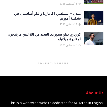
8 أغسطس 2026
ميلان – تشيلسي | كاماردا و لياو أساسيان في
تشكيلة أموريم
8 أغسطس 2026
كوريري ديلو سبورت: العديد من اللاعبين مرشحون
لمغادرة ميلانيلو
8 أغسطس 2026
ADVERTISEMENT
About Us
This is a worldwide website dedicated for AC Milan in English: