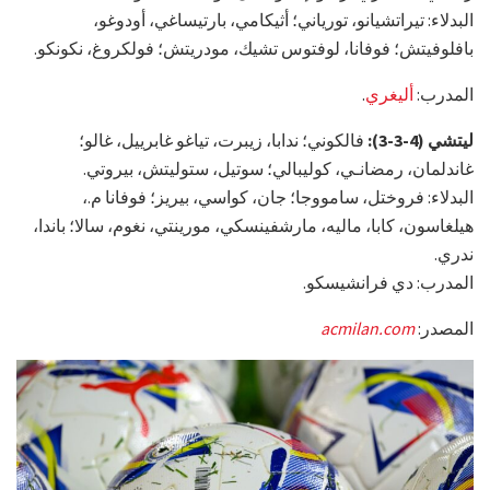
البدلاء: تيراتشيانو، تورياني؛ أثيكامي، بارتيساغي، أودوغو،
بافلوفيتش؛ فوفانا، لوفتوس تشيك، مودريتش؛ فولكروغ، نكونكو.
المدرب:
أليغري
.
ليتشي (4-3-3):
فالكوني؛ ندابا، زيبرت، تياغو غابرييل، غالو؛
غاندلمان، رمضانـي، كوليبالي؛ سوتيل، ستوليتش، بيروتي.
البدلاء: فروختل، سامووجا؛ جان، كواسي، بيريز؛ فوفانا م.،
هيلغاسون، كابا، ماليه، مارشفينسكي، مورينتي، نغوم، سالا؛ باندا،
ندري.
المدرب: دي فرانشيسكو.
المصدر:
acmilan.com