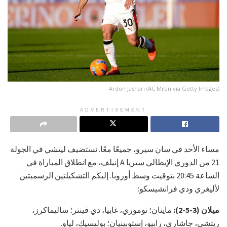
Ardon Jashari (AC Milan via Getty Images)
ADVERTISEMENT
مساء الأحد في سان سيرو، جميعًا معًا. نستضيف ليتشي في الجولة
21 من الدوري الإيطالي سيريا A إنيلف، مع انطلاق المباراة في
الساعة 20:45 بتوقيت وسط أوروبا. إليكم التشكيلتين الرسميتين
لأليغري ودي فرانشيسكو:
ميلان (3-5-2):
ماينان؛ توموري، غابيا، دي فينتر؛ ساليماكرز،
ريتشي، جاشاري، رابيو، إستوبينيان؛ بوليسيك، لياو.