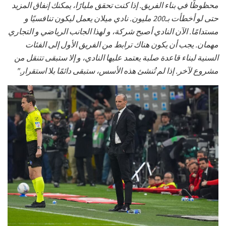
محظوظًا في بناء الفريق. إذا كنت تحقق مليارًا، يمكنك إنفاق المزيد
حتى لو أخطأت بـ200 مليون. نادي ميلان يعمل ليكون تنافسيًا و
مستدامًا. الآن النادي أصبح شركة، و لهذا الجانب الرياضي و التجاري
مهمان. يجب أن يكون هناك ترابط من الفريق الأول إلى الفئات
السنية لبناء قاعدة صلبة يعتمد عليها النادي، و إلا ستبقى تتنقل من
مشروع لآخر. إذا لم تُنشئ هذه الأسس، ستبقى دائمًا بلا استقرار."