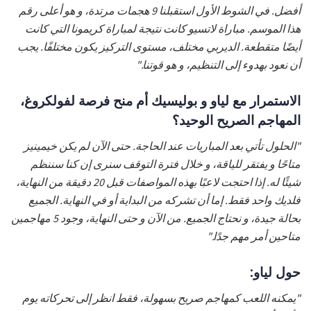
أفضل. في الشوط الأول استقبلنا 9 هجمات مرتدة، و هو أعلى رقم
هذا الموسم. مباراة لاتسيو كانت نتيجة لمباراة كريمونا التي كانت
أيضًا متقطعة. الديربي مختلف، مستوى التركيز يكون مختلفًا. يجب
أن نعود بهدوء إلى التنظيم، و هو قوتنا."
الاستمرار مع لياو و بوليسيك أم منح فرصة لفولكروغ،
المهاجم الصريح الوحيد؟
"الحلول تأتي بعد المباريات عند الحاجة. حتى الآن لم يكن خيمينيز
متاحًا و يفتقر للياقة، و خلال فترة التوقف سنرى إن كنا سننظم
شيئًا له. إذا احتجت لاعبًا بهذه المواصفات قبل 20 دقيقة من النهاية،
فلديك واحد فقط. إما أن تشركه من البداية أو في النهاية. الجميع
بحالة جيدة، و نحتاج الجميع. من الآن و حتى النهاية، وجود 5 مهاجمين
متاحين أمر مهم جدًا."
حول لياو:
"يمكنه اللعب كمهاجم صريح بسهولة، فقط انظر إلى تحركاته يوم