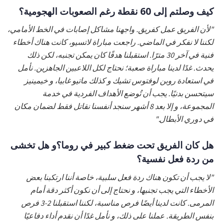
كيف وصلتم إلى 60 نقطة رغم الصعوبات الهجومية؟
"لأن الفريق عمل كفريق. واجهنا مشاكل إصابات في الخط الأمامي،
لكننا لا نفكر في الماضي. راجعت مباراة لاتسيو، كانت هناك أخطاء
فنية في آخر 30 مترًا. استقبلنا هدفًا كان يمكن تجنبه، لكن ذلك
يحدث. غدًا لدينا مباراة صعبة؛ نحتاج لكل اللاعبين الجاهزين. نأمل
في استعادة روبن لوفتوس تشيك و كذلك ماتيو غابيا، و خيمينيز
سيتحسن بدنيًا. يجب أن تُوضع الأهداف الفردية في خدمة
المجموعة، و إلا بعد 8 أشهر سنجد أنفسنا نقاتل فقط لضمان مكان
في دوري الأبطال."
هل كان الفريق تحت ضغط كبير في روما؟و هل تخشى
من ردة فعل نفسية؟
"لا يجب أن تكون هناك ردة فعل سلبية، خاصة أننا ارتكبنا بعض
الأخطاء التي يجب تجنبها، و نحتاج إلى أن نكون أكثر دقة أمام
المرمى. كانت لدينا أيضًا فرص مناسبة، لكننا استقبلنا 2-3 فرص
بنفس الطريقة. عملنا على ذلك، و نأمل غدًا أن نقدم أداء دفاعيًا