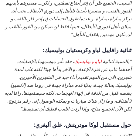
السبب، الجميع ظن أن إنتر أضاع نقطتين، و لكن... مصيرهم بأيديهم
للفوز باللقب، و مصيرنا بأيدينا للتأهل إلى دوري الأبطال. يجب أن
نركز مباراة بمباراة. و عندما تقول الحسابات إن إنتر فاز باللقب و
ميلان تأهل لدوري الأبطال، حينها فقط لن نتمكن من الفوز باللقب و
لن نكون مهددين بفقدان التأهل."
ثنائية رافاييل لياو وكريستيان بوليسيك:
"بالنسبة لثنائية
لياو و بوليسيك
، فقد تأثر موسمهما بالإصابات:
أحدهما غاب عن فترة الإعداد، و الآخر بدأها جيدًا لكنه غاب لمدة
شهرين. الآن من المهم تقديم أداء جيد في الشهرين الأخيرين.
بوليسيك بحالة جيدة، بدنيًا قدم مباراة جيدة في روما ضد (لاتسيو).
ينقصه قليل من الدقة في إنهاء الهجمات، لكنه سيستعيدها. رافا لديه
9 أهداف، و ما زال هناك مباريات و يمكنه الوصول إلى رقم مزدوج.
لكن الآن الجميع متاح، و إذا أردت اللعب فعليك أن تستيقظ."
حول مستقبل لوكا مودريتش، علق أليغري:
"النادي سيتحدث معه. الأمر يعتمد عليه. لديه كأس عالم سيلعبه...