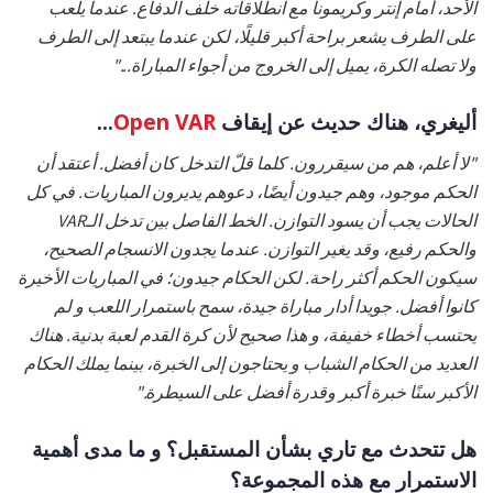
الأحد، أمام إنتر وكريمونا مع انطلاقاته خلف الدفاع. عندما يلعب
على الطرف يشعر براحة أكبر قليلًا، لكن عندما يبتعد إلى الطرف
ولا تصله الكرة، يميل إلى الخروج من أجواء المباراة..."
أليغري، هناك حديث عن إيقاف
Open VAR
...
"لا أعلم، هم من سيقررون. كلما قلّ التدخل كان أفضل. أعتقد أن
الحكم موجود، وهم جيدون أيضًا، دعوهم يديرون المباريات. في كل
الحالات يجب أن يسود التوازن. الخط الفاصل بين تدخل الـVAR
والحكم رفيع، وقد يغير التوازن. عندما يجدون الانسجام الصحيح،
سيكون الحكم أكثر راحة. لكن الحكام جيدون؛ في المباريات الأخيرة
كانوا أفضل. جويدا أدار مباراة جيدة، سمح باستمرار اللعب و لم
يحتسب أخطاء خفيفة، و هذا صحيح لأن كرة القدم لعبة بدنية. هناك
العديد من الحكام الشباب و يحتاجون إلى الخبرة، بينما يملك الحكام
الأكبر سنًا خبرة أكبر وقدرة أفضل على السيطرة."
هل تتحدث مع تاري بشأن المستقبل؟ و ما مدى أهمية
الاستمرار مع هذه المجموعة؟