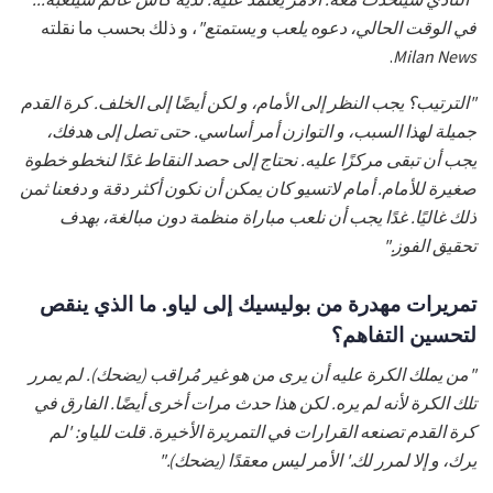
في الوقت الحالي، دعوه يلعب و يستمتع"
، و ذلك بحسب ما نقلته
.
Milan News
"الترتيب؟ يجب النظر إلى الأمام، و لكن أيضًا إلى الخلف. كرة القدم
جميلة لهذا السبب، و التوازن أمر أساسي. حتى تصل إلى هدفك،
يجب أن تبقى مركزًا عليه. نحتاج إلى حصد النقاط غدًا لنخطو خطوة
صغيرة للأمام. أمام لاتسيو كان يمكن أن نكون أكثر دقة و دفعنا ثمن
ذلك غاليًا. غدًا يجب أن نلعب مباراة منظمة دون مبالغة، بهدف
تحقيق الفوز."
تمريرات مهدرة من بوليسيك إلى لياو. ما الذي ينقص
لتحسين التفاهم؟
"من يملك الكرة عليه أن يرى من هو غير مُراقب (يضحك). لم يمرر
تلك الكرة لأنه لم يره. لكن هذا حدث مرات أخرى أيضًا. الفارق في
كرة القدم تصنعه القرارات في التمريرة الأخيرة. قلت للياو: 'لم
يرك، و إلا لمرر لك.' الأمر ليس معقدًا (يضحك)."