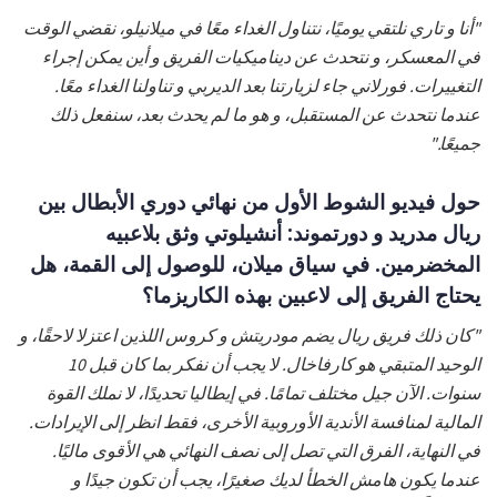
"أنا و تاري نلتقي يوميًا، نتناول الغداء معًا في ميلانيلو، نقضي الوقت
في المعسكر، و نتحدث عن ديناميكيات الفريق و أين يمكن إجراء
التغييرات. فورلاني جاء لزيارتنا بعد الديربي و تناولنا الغداء معًا.
عندما نتحدث عن المستقبل، و هو ما لم يحدث بعد، سنفعل ذلك
جميعًا."
حول فيديو الشوط الأول من نهائي دوري الأبطال بين
ريال مدريد و دورتموند: أنشيلوتي وثق بلاعبيه
المخضرمين. في سياق ميلان، للوصول إلى القمة، هل
يحتاج الفريق إلى لاعبين بهذه الكاريزما؟
"كان ذلك فريق ريال يضم مودريتش و كروس اللذين اعتزلا لاحقًا، و
الوحيد المتبقي هو كارفاخال. لا يجب أن نفكر بما كان قبل 10
سنوات. الآن جيل مختلف تمامًا. في إيطاليا تحديدًا، لا نملك القوة
المالية لمنافسة الأندية الأوروبية الأخرى، فقط انظر إلى الإيرادات.
في النهاية، الفرق التي تصل إلى نصف النهائي هي الأقوى ماليًا.
عندما يكون هامش الخطأ لديك صغيرًا، يجب أن تكون جيدًا و