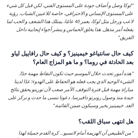
"لوكا وصل و أضاف جودة على المستوى الفني، لكن قبل كل شيء
على المستوى الإنساني و الاحترافي، خاصة للاعبين الشباب. رؤية
لاعب ورجل مثل لوكا، بعمر 40 عامًا، يمتلك هذا الشغف و الحب لما
يفعله أمر مذهل. هذا يخلق الحماس و ينشر أجواء إيجابية داخل
الفريق."
كيف حال سانتياغو خيمينيز؟ و كيف حال رافاييل لياو
بعد الحادثة في روما؟ و ما هو المزاج العام؟
"هذه أمور تحدث خلال الموسم حيث تكون النقاط مهمة جدًا.
الشيء الوحيد الذي يجب فعله هو الحفاظ على الهدوء؛ غدًا لدينا
مباراة مهمة قبل فترة التوقف. الأمر صعب لأن تورينو يحقق نتائج
جيدة منذ وصول روبرتو دافيرسا. دعونا ننسى ما حدث و نركز على
الغد. خيمينيز بخير وسيكون ضمن القائمة."
هل انتهى سباق اللقب؟
"من الطبيعي أن الهزيمة أمام لاتسيو... كرة القدم جميلة لهذا