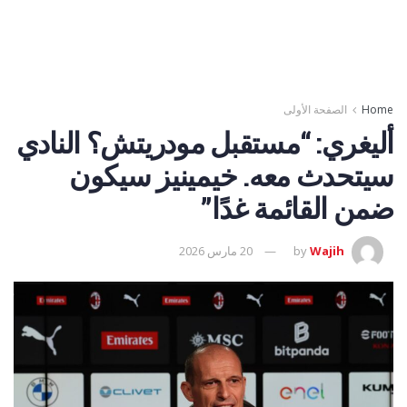
Home
الصفحة الأولى
أليغري: “مستقبل مودريتش؟ النادي
سيتحدث معه. خيمينيز سيكون
ضمن القائمة غدًا”
Wajih
by
20 مارس 2026