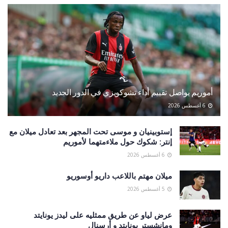
أموريم يواصل تقييم أداء تشوكويزي في الدور الجديد
6 أغسطس 2026
إستوبينيان و موسى تحت المجهر بعد تعادل ميلان مع
إنتر: شكوك حول ملاءمتهما لأموريم
6 أغسطس 2026
ميلان مهتم باللاعب داريو أوسوريو
5 أغسطس 2026
عرض لياو عن طريق ممثليه على ليدز يونايتد
ومانشستر يونايتد و أرسنال