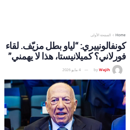
Home
الصفحة الأولى
كونفالونييري: “لياو بطل مزيّف. لقاء
فورلاني؟ كميلانيستا، هذا لا يهمني”
Wajih
by
4 مايو 2026