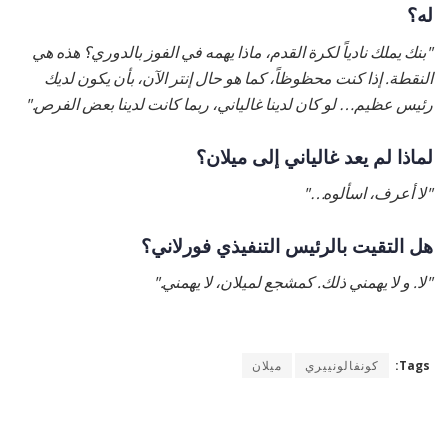
له؟
"بنك يملك نادياً لكرة القدم، ماذا يهمه في الفوز بالدوري؟ هذه هي
النقطة. إذا كنت محظوظاً، كما هو حال إنتر الآن، بأن يكون لديك
رئيس عظيم… لو كان لدينا غالياني، ربما كانت لدينا بعض الفرص."
لماذا لم يعد غالياني إلى ميلان؟
"لا أعرف، اسألوه…"
هل التقيت بالرئيس التنفيذي فورلاني؟
"لا. و لا يهمني ذلك. كمشجع لميلان، لا يهمني."
Tags:
كونفالونييري
ميلان