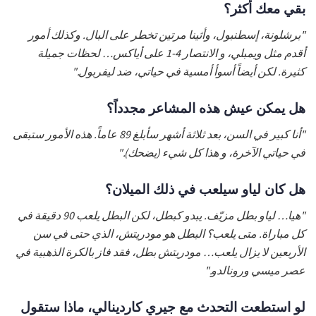
بقي معك أكثر؟
"برشلونة، إسطنبول، وأثينا مرتين تخطر على البال. وكذلك أمور
أقدم مثل ويمبلي، و الانتصار 4-1 على أياكس… لحظات جميلة
كثيرة. لكن أيضاً أسوأ أمسية في حياتي، ضد ليفربول."
هل يمكن عيش هذه المشاعر مجدداً؟
"أنا كبير في السن، بعد ثلاثة أشهر سأبلغ 89 عاماً. هذه الأمور ستبقى
في حياتي الآخرة، و هذا كل شيء (يضحك)."
هل كان لياو سيلعب في ذلك الميلان؟
"هيا… لياو بطل مزيّف. يبدو كبطل، لكن البطل يلعب 90 دقيقة في
كل مباراة. متى يلعب؟ البطل هو مودريتش، الذي حتى في سن
الأربعين لا يزال يلعب… مودريتش بطل، فقد فاز بالكرة الذهبية في
عصر ميسي ورونالدو."
لو استطعت التحدث مع جيري كاردينالي، ماذا ستقول