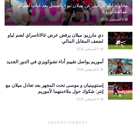
محاولة لياو للرحيل عن ميلان تبوء بالفشل بعد غياب اهتمام
عمالقة أوروبا
6 أغسطس 2026
دي مارزيو: ميلان يرفض عرض غالاتاسراي لضم لياو
لضعف المقابل المالي
6 أغسطس 2026
أموريم يواصل تقييم أداء تشوكويزي في الدور الجديد
6 أغسطس 2026
إستوبينيان و موسى تحت المجهر بعد تعادل ميلان مع
إنتر: شكوك حول ملاءمتهما لأموريم
6 أغسطس 2026
ADVERTISEMENT