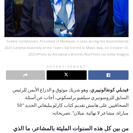
Fedele Confalonieri, President of Mediaset, is seen during the Assolombarda
2025 General Assembly at the Teatro Dal Verme in Milan, Italy, on October 13,
2025 (Photo by Alessandro Bremec/NurPhoto via Getty Images).
ADVERTISEMENT
فيديلي كونفالونييري
، وهو شريك موثوق و الذراع الأيمن للرئيس
السابق للروسونيري سيلفيو برلسكوني، أجاب عن أسئلة
الصحافيين على هامش تقديم كتاب كارلو بيليغاتي الجديد "50
مباراة، مشاعر لا نهائية. ميلان". تصريحاته:
من بين كل هذه السنوات المليئة بالمشاعر، ما الذي