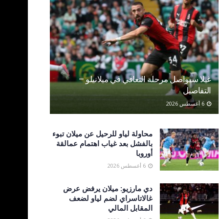
غيلا سيواصل مرحلة التعافي في ميلانيلو –
التفاصيل
6 أغسطس 2026
محاولة لياو للرحيل عن ميلان تبوء
بالفشل بعد غياب اهتمام عمالقة
أوروبا
6 أغسطس 2026
دي مارزيو: ميلان يرفض عرض
غالاتاسراي لضم لياو لضعف
المقابل المالي