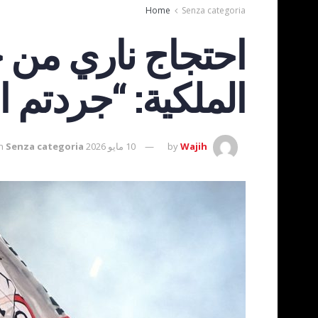
Home
Senza categoria
احتجاج ناري من ج
الملكية: “جردتم 
Wajih
by
10 مايو 2026
Senza categoria
n