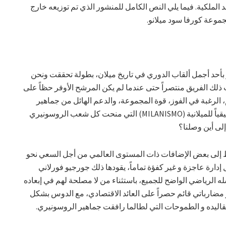
 الملكية. فيما يلي النص الكامل للمنشور الذي تم توزيعه خارج
موعة كورفا سود ميلانو.
 بأحد أجمل ألقاب الدوري في تاريخ ميلان، بطولة تحققت ونحن
ذلك الفريق منتصراً حتى عندما لم يكن المرشح الأوفر حظاً على
م، الرغبة في الفوز، قوة المجموعة، والدعم الهائل من جماهير
استطاعت تحويل الدم إلى نار، تجسيداً حقيقياً للميلانية (MILANISMO) التي منحت كل شعب الروسونيري
 إلى أين وصلنا؟
ط إلى بعض الإضافات ذات المستوى العالمي من أجل السعي نحو
إدارة عاجزة و غير كفؤة تماماً، يقودها ذلك جورجيو فورلاني
له الرياضي الواضح للجميع، باستثناء من لا مصلحة لهم في إبعاده
ضارباتي قائم حصراً على العائد الاقتصادي، مع الدوس بشكل
تقاليده و الطموحات التي لطالما رافقت جماهير الروسونيري.