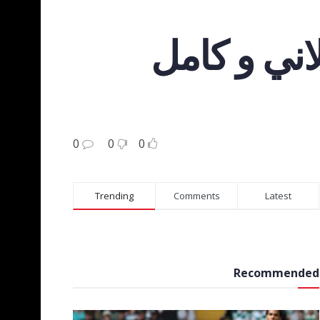
اني و كامل
0
0
0
Trending
Comments
Latest
Recommended