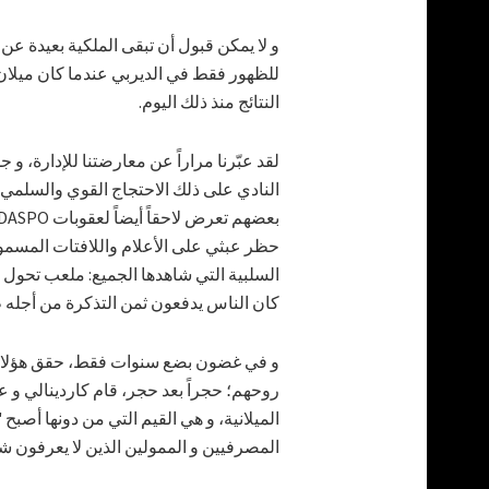
و لا يمكن قبول أن تبقى الملكية بعيدة عن
للظهور فقط في الديربي عندما كان ميلان
النتائج منذ ذلك اليوم.
النادي على ذلك الاحتجاج القوي والسلمي 
حظر عبثي على الأعلام واللافتات المسموح 
السلبية التي شاهدها الجميع: ملعب تحول إ
كان الناس يدفعون ثمن التذكرة من أجله ط
و في غضون بضع سنوات فقط، حقق هؤلاء شيئ
روحهم؛ حجراً بعد حجر، قام كاردينالي و عص
الميلانية، و هي القيم التي من دونها أصبح
المصرفيين و الممولين الذين لا يعرفون شي