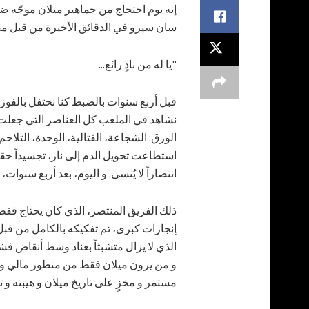
إنه يوم احتجاج من جماهير ميلان موجّه ضد
سان سيرو في الدقائق الأخيرة من قبل مج
"يا له من نادٍ رائع...
قبل أربع سنوات بالضبط كنا نحتفل بالفوز
نشاهد في الملعب كل العناصر التي جعلت 
الورق: الشجاعة، القتالية، الوحدة، التلاح
انتصاراً لا يُنسى. و اليوم، بعد أربع سنوات،
ذلك الفريق المنتصر، الذي كان يحتاج فق
إنجازات كبرى، تم تفكيكه بالكامل من قبل 
الذي لا يزال متشبثاً بعناد وسط أنقاض فش
و من يرون ميلان فقط من منظور مالي و م
مستمر و مخزٍ على تاريخ ميلان و هيبته و 