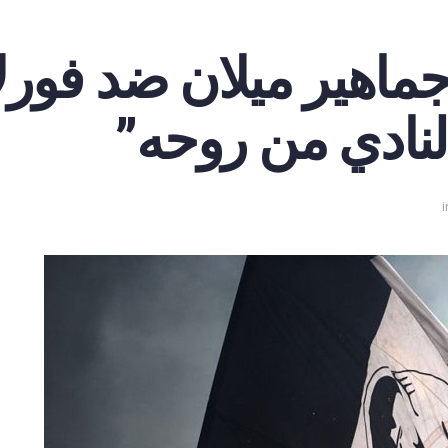
ماهير ميلان ضد فورل
النادي من روحه”
i