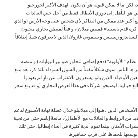
 لكن ما لا يمكن قبوله هو أن يكون الهدف الأكبر لجورجيو
ني هو التأهل إلى دوري الأبطال فقط من أجل جني العائدات
ة بيع أكبر عدد ممكن من التذاكر لأي شخص على وجه الأرض (و الذي
ص كرة قدم باستثناء قميص ميلان)، و فقاً لمنطق تجاري مجنون
ساندرو زيسيس و سيموني غازولا، الذين لا يعرفون شيئاً إطلاقاً
نظام "الأولوية" (دفع إضافي لتجاوز طوابير البوابات) و منصة
 يراها الناس سوى شكلاً مقنناً من السوق السوداء للتذاكر، بعد منع
 الأوفياء، الذين باتوا يشعرون بالاغتراب عن نادٍ لم يعودوا
لغ خيالية، ليصبحوا شركاء في هذا العرض التجاري (و قد بلغ سعر
الأشخاص الذين ذهبوا إلى ميلانيلو خلال عطلة نهاية الأسبوع لدعم
يد من الروابط و العائلات مع الأطفال)، مانعةً إياهم حتى من تحية
 الأمتار، بينما تقوم أندية كثيرة في أنحاء إيطاليا، حتى تلك
 بوسعها للحفاظ على قرب جماهيرها.