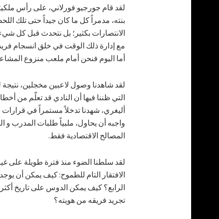
لقد قام جورجيو فورلاني، على رأس ملكيتين
بنته، مدمراً كل ما كان جيداً حتى تلك اللح
الانتصارات بكثير؛ بل نتحدث قبل كل شيء
مع إدارة ذلك الوقت في خلق انسجام فريد، 
أما اليوم فنحن أمام ملعب منزوع المشاعر، 
لقد شاهدنا وصول لاعبين مخجلين، نتيجة 
التي ظننا فيها أن النادي قد تعلّم من أخط
أليغري، شهدنا تدخلاً مستمراً في قرارات س
واجبه أن يحاول، ملبياً طلبات المدرب و ا
المصالح الاقتصادية فقط.
لقد سلطنا الضوء منذ فترة طويلة على غي
الافتقار التام للطموح: كيف يمكن أن يوجد م
الرابع؟ كيف يمكن الدوس على تاريخ أكثر 
تجريد فريقه من هويته؟