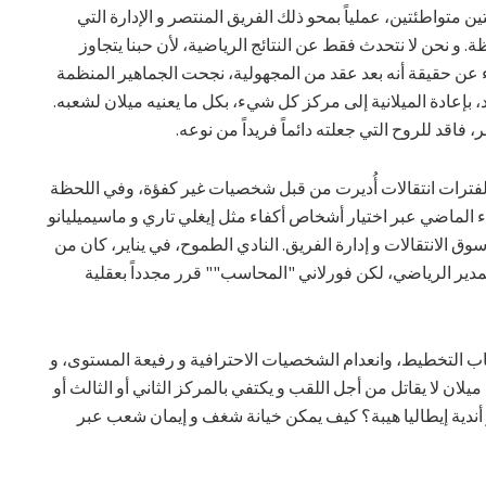
 متواطئتين، عملياً بمحو ذلك الفريق المنتصر و الإدارة التي
ظة. و نحن لا نتحدث فقط عن النتائج الرياضية، لأن حبنا يتجاوز
 عن حقيقة أنه بعد عقد من المجهولية، نجحت الجماهير المنظمة
بإعادة الميلانية إلى مركز كل شيء، بكل ما يعنيه ميلان لشعبه.
فاقد للروح التي جعلته دائماً فريداً من نوعه.
لفترات انتقالات أُديرت من قبل شخصيات غير كفؤة، وفي اللحظة
اء الماضي عبر اختيار أشخاص أكفاء مثل إيغلي تاري و ماسيميليانو
وق الانتقالات و إدارة الفريق. النادي الطموح، في يناير، كان من
لمدير الرياضي، لكن فورلاني "المحاسب"" قرر مجدداً بعقلية
اب التخطيط، وانعدام الشخصيات الاحترافية و رفيعة المستوى، و
يلان لا يقاتل من أجل اللقب و يكتفي بالمركز الثاني أو الثالث أو
أندية إيطاليا هيبة؟ كيف يمكن خيانة شغف و إيمان شعب عبر