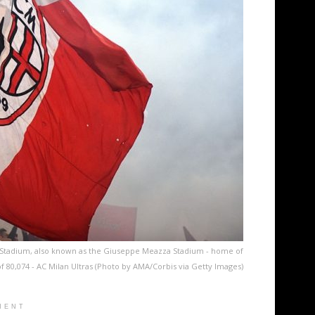
iro Stadium, also known as the Giuseppe Meazza Stadium - home of
f 80,074 - AC Milan Ultras (Photo by AMA/Corbis via Getty Images)
MENT