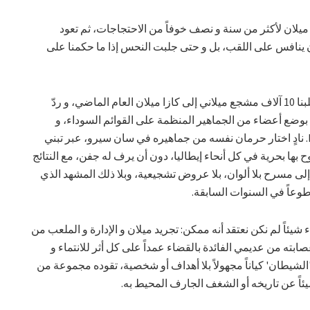
 ميلان لأكثر من سنة و نصف خوفاً من الاحتجاجات، ثم تعود
 ينافس على اللقب، بل و حتى جلبت النحس إذا ما حكمنا على
لقد عبّرنا مراراً عن معارضتنا للإدارة، و جلبنا 10 آلاف مشجع ميلاني إلى كازا ميلان العام الماضي، و ردّ
بوضع أعضاء من الجماهير المنظمة على القوائم السوداء، و
بعضهم تعرض لاحقاً أيضاً لعقوبات DASPO. نادٍ اختار حرمان نفسه من جماهيره في سان سيرو، عبر تبني
بها بحرية في كل أنحاء إيطاليا، دون أن يرف له جفن، مع النتائج
لى مسرح بلا ألوان، بلا عروض تشجيعية، وبلا ذلك المشهد الذي
وعاً في السنوات السابقة.
اً لم نكن نعتقد أنه ممكن: تجريد ميلان و الإدارة و الملعب من
ابته من عديمي الفائدة بالقضاء عمداً على كل أثر للانتماء و
 'الشيطان' كياناً مجهولاً بلا أهداف أو شخصية، تقوده مجموعة من
ئاً عن تاريخه أو الشغف الجارف المحيط به.