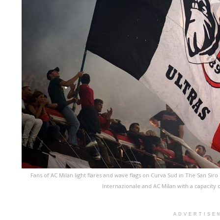
Fans of AC Milan light flares and wave flags on Curva Sud in The San S
Internazionale and AC Milan with a capacity o
ADVERTISE