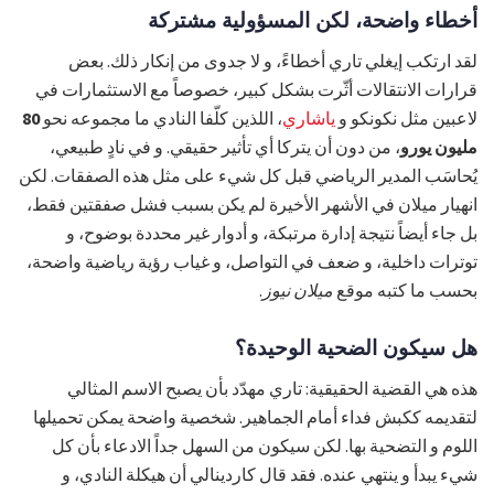
أخطاء واضحة، لكن المسؤولية مشتركة
لقد ارتكب إيغلي تاري أخطاءً، و لا جدوى من إنكار ذلك. بعض
قرارات الانتقالات أثّرت بشكل كبير، خصوصاً مع الاستثمارات في
لاعبين مثل نكونكو و
ياشاري
، اللذين كلّفا النادي ما مجموعه نحو
80
مليون يورو
، من دون أن يتركا أي تأثير حقيقي. و في نادٍ طبيعي،
يُحاسَب المدير الرياضي قبل كل شيء على مثل هذه الصفقات. لكن
انهيار ميلان في الأشهر الأخيرة لم يكن بسبب فشل صفقتين فقط،
بل جاء أيضاً نتيجة إدارة مرتبكة، و أدوار غير محددة بوضوح، و
توترات داخلية، و ضعف في التواصل، و غياب رؤية رياضية واضحة،
بحسب ما كتبه موقع
ميلان نيوز
.
هل سيكون الضحية الوحيدة؟
هذه هي القضية الحقيقية: تاري مهدّد بأن يصبح الاسم المثالي
لتقديمه ككبش فداء أمام الجماهير. شخصية واضحة يمكن تحميلها
اللوم و التضحية بها. لكن سيكون من السهل جداً الادعاء بأن كل
شيء يبدأ و ينتهي عنده. فقد قال كاردينالي أن هيكلة النادي، و