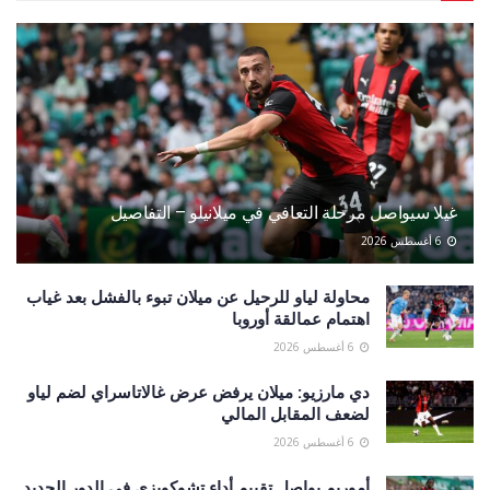
غيلا سيواصل مرحلة التعافي في ميلانيلو – التفاصيل
6 أغسطس 2026
محاولة لياو للرحيل عن ميلان تبوء بالفشل بعد غياب
اهتمام عمالقة أوروبا
6 أغسطس 2026
دي مارزيو: ميلان يرفض عرض غالاتاسراي لضم لياو
لضعف المقابل المالي
6 أغسطس 2026
أموريم يواصل تقييم أداء تشوكويزي في الدور الجديد