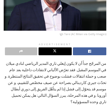
Igli Tare (AC Milan via Getty Images)
ADVERTISEMENT
من المرجّح جداً أن لا يكون إيغلي تاري المدير الرياضي لنادي ميلان
في الموسم المقبل. فقد تعرّض الألباني لانتقادات داخلية بعد عام
صعب و حملة انتقالات فشلت بوضوح في تحقيق النتائج المنتظرة. و
تحدّث جيري كاردينالي بصراحة عن صيف مخصّص للتقييم، و عن
موسم قد يتحوّل إلى فشل إذا لم يتأهّل الفريق إلى دوري أبطال
أوروبا. و في هذه المرحلة، يبرز السؤال التالي: هل يمكن تحميل
تاري وحده المسؤولية؟