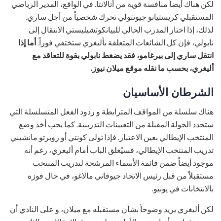
لكن هناك أيضاً منافسة قوية من أتالانتا. في الواقع، المدير الرياضي
المستقبلي كريستيانو جيونتولي تحرك شخصياً من أجل ساري.
لذلك، إذا اختار المدرب الحالي للبيانكوتشيليستي الانتقال إلى
نابولي، فإن كل الشائعات المتعلقة بأليغري ستختفي فوراً.
أما إذا
انتقل ساري إلى بيرغامو، فقد يضغط نابولي بقوة للتعاقد مع
أليغري، بحسب ما نقله موقع ميلان نيوز.
الشرطان الأساسيان
هناك سلسلة من المواقف المترابطة و ردود الفعل المتسلسلة التي
ستحدد الجولة المقبلة من التعيينات التدريبية. كما يجب أخذ وضع
المنتخب الإيطالي بعين الاعتبار. فإذا تولى كونتي أو روبرتو مانشيني
تدريب المنتخب الإيطالي، فسيُغلق الباب أمام أليغري، رغم أنه
موجود أيضاً ضمن قائمة الأسماء المرشحة لتدريب المنتخب
مستقبلاً من قبل رئيس الاتحاد جيوفاني مالاغو، في حال فوزه
بالانتخابات في يونيو.
لكن أليغري يريد وضوحاً بشأن مستقبله مع ميلان، و على النادي أن