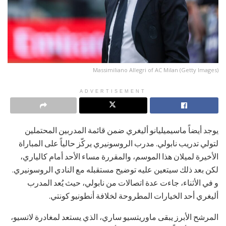
Massimiliano Allegri of AC Milan (Getty Images)
ADVERTISEMENT
يوجد أيضاً ماسيميليانو أليغري ضمن قائمة المدربين المحتملين
لتولي تدريب نابولي. مدرب الروسونيري يركّز حالياً على المباراة
الأخيرة لميلان هذا الموسم، والمقررة مساء الأحد أمام كالياري،
لكن بعد ذلك سيتعين عليه توضيح مستقبله مع النادي الروسونيري.
و في الأثناء، جاءت عدة اتصالات من نابولي، حيث يُعد المدرب
أليغري أحد الخيارات المطروحة لخلافة أنطونيو كونتي.
المرشح الأبرز يبقى ماوريتسيو ساري، الذي يستعد لمغادرة لاتسيو،