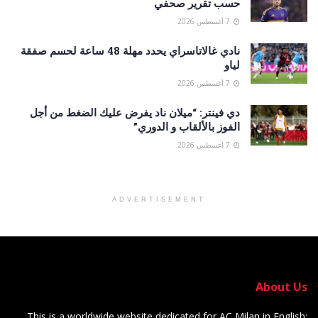
حسب تقرير صحفي
7 أغسطس 2026
نادي غالاتاسراي يحدد مهلة 48 ساعة لحسم صفقة
لياو
7 أغسطس 2026
دي فينتر: “ميلان ناد يفرض عليك الضغط من أجل
الفوز بالألقاب و الدوري”
7 أغسطس 2026
ADVERTISEMENT
About Us
This is a worldwide website dedicated for AC Milan in English: