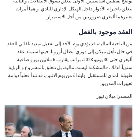
يوضح نقطتين أساسيتين. الأولى تتعلق بسوق الانتقالات، والثانية
تتعلق باحترام الأدوار داخل الهيكل الإداري للنادي. و هما أمران
يعتبرهما أليغري ضروريين من أجل الاستمرار.
العقد موجود بالفعل
من الناحية المالية، قد يؤدي يوم الأحد إلى تفعيل تمديد تلقائي للعقد
في حال تأهل ميلان إلى دوري أبطال أوروبا. حينها سيمتد عقد
أليغري حتى 30 يونيو 2028، براتب يقارب 6 ملايين يورو صافية
سنوياً. لذلك، فالمشكلة ليست مالية، بل تتعلق بالمشروع و الرؤية
طويلة المدى للمستقبل. وابتداءً من يوم الاثنين، قد تبدأ فعلياً دوامة
تغييرات المدربين.
المصدر: ميلان نيوز