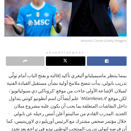
Antonio Conte (Getty Images)
ADVERTISEMENT
بينما ينتظر ماسيميليانو أليغري تأكيد إقالته و يفتح الباب أمام تولّي
تدريب نابولي، بدأت تتضح ملامح أولية بشأن مستقبل القيادة الفنية
لميلان. الإشاعة الأولى جاءت من موقع 'كروناكي دي سبولياتويو'،
لكن موقع '
MilanNews.it
' علم أيضاً أن اسم أنطونيو كونتي يتداول
داخل النقاشات المتعلقة بما يجب أن يكون عليه مشروع ميلان
الجديد. المدرب القادم من سالينتو أعلن أمس رحيله عن نابولي
خلال مؤتمر صحفي مشترك مع الرئيس أوريليو دي لاورينتيس، كما
أن فرصه لتولي تدريب المنتخب الوطني تبدو في تراجع بعد تجدد