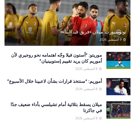
توتوسبورت: ميلان «فريق قيد البناء»
9 أغسطس 2026
موريتو: “أستون فيلا وجّه اهتمامه نحو روجيري لأن
أموريم كان يريد تقييم إستوبينيان”
8 أغسطس 2026
أموريم: “سنتخذ قرارات بشأن لاعبينا خلال الأسبوع”
8 أغسطس 2026
ميلان يسقط بثلاثية أمام تشيلسي بأداء ضعيف جدًا
في جاكرتا
8 أغسطس 2026