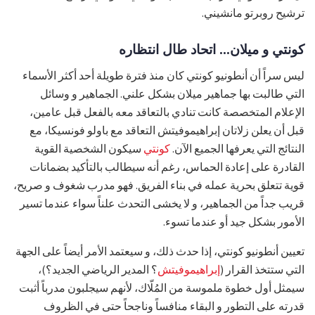
ترشيح روبرتو مانشيني.
كونتي و ميلان... اتحاد طال انتظاره
ليس سراً أن أنطونيو كونتي كان منذ فترة طويلة أحد أكثر الأسماء
التي طالبت بها جماهير ميلان بشكل علني. الجماهير و وسائل
الإعلام المتخصصة كانت تنادي بالتعاقد معه بالفعل قبل عامين،
قبل أن يعلن زلاتان إبراهيموفيتش التعاقد مع باولو فونسيكا، مع
النتائج التي يعرفها الجميع الآن.
كونتي
سيكون الشخصية القوية
القادرة على إعادة الحماس، رغم أنه سيطالب بالتأكيد بضمانات
قوية تتعلق بحرية عمله في بناء الفريق. فهو مدرب شغوف و صريح،
قريب جداً من الجماهير، و لا يخشى التحدث علناً سواء عندما تسير
الأمور بشكل جيد أو عندما تسوء.
تعيين أنطونيو كونتي، إذا حدث ذلك، و سيعتمد الأمر أيضاً على الجهة
التي ستتخذ القرار (
إبراهيموفيتش
؟ المدير الرياضي الجديد؟)،
سيمثل أول خطوة ملموسة من المُلّاك، لأنهم سيجلبون مدرباً أثبت
قدرته على التطور و البقاء منافساً وناجحاً حتى في الظروف