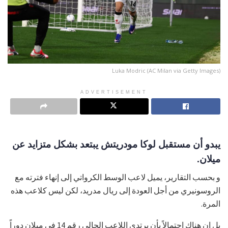
Luka Modric (AC Milan via Getty Images)
ADVERTISEMENT
يبدو أن مستقبل لوكا مودريتش يبتعد بشكل متزايد عن
ميلان.
و بحسب التقارير، يميل لاعب الوسط الكرواتي إلى إنهاء فترته مع
الروسونيري من أجل العودة إلى ريال مدريد، لكن ليس كلاعب هذه
المرة.
بل إن هناك احتمالاً بأن يرتدي اللاعب الحالي رقم 14 في ميلان دوراً