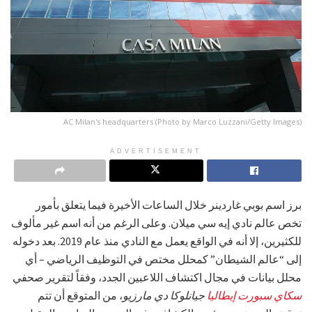
AC Milan's headquarters (Photo by Marco Luzzani/Getty Images)
ADVERTISEMENT
برز اسم بوبي غاردينر خلال الساعات الأخيرة فيما يتعلق بأمور
تخص عالم نادي إيه سي ميلان. وعلى الرغم من أنه اسم غير مألوف
للكثيرين، إلا أنه في الواقع يعمل مع النادي منذ عام 2019. بعد دخوله
إلى “عالم الشيطان” كمحلل مختص في التوظيف الرياضي – أي
محلل بيانات في مجال اكتشاف اللاعبين الجدد، وفقاً لتقرير صحفي
سكاي سبورت إيطاليا
جيانلوكا دي مارزيو
، من المتوقع أن تتم