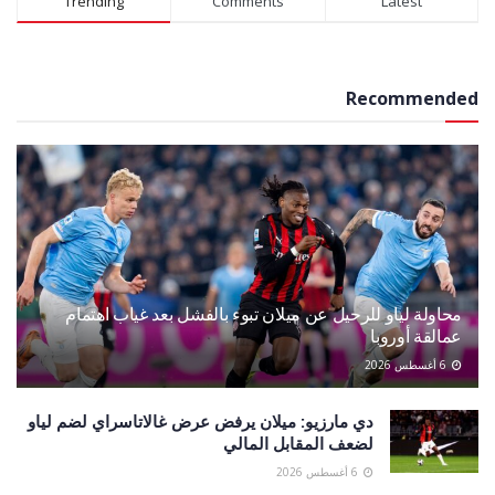
Trending
Comments
Latest
Recommended
محاولة لياو للرحيل عن ميلان تبوء بالفشل بعد غياب اهتمام
عمالقة أوروبا
6 أغسطس 2026
دي مارزيو: ميلان يرفض عرض غالاتاسراي لضم لياو
لضعف المقابل المالي
6 أغسطس 2026