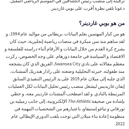
ترقيته إلى منصب رئيس الكشافين في الموسم الرياضي المقبل.
دعونا نلقي نظرة أقرب على بوبي غاردينر.
من هو بوبي غاردينر؟
هو من كبار المهتمين بعلم البيانات. بريطاني من مواليد عام 1994، و
لقد ساهم منذ سن مبكرة في منصات رياضية إنجليزية، حيث كان
يشرح كرة القدم من خلال البيانات و الأرقام أثناء دراسته للفلسفة و
الاقتصاد و السياسة في جامعة دورهام. على وجه الخصوص، ركزت
معظم مقالاته على نادي Swansea City، الفريق الذي كان يشجعه
منذ طفولته. خبرته التحليلية وضعته على رادار هندريك ألمشتات،
الذي جلبه إلى ميلان عام 2019 على يد الرئيس التنفيذي السابق
إيفان غازيديس ليشغل منصب رئيس تحليل البيانات لكل العمليات
المرتبطة بالنادي. و لقد اصطحب ألمشتات غاردينر معه، و حظي
بإشادة من صحيفة
The Athletic
الإلكترونية، إلى جانب زميليه بن
تورفاني و تياغو إستيفاو، باعتبارهم من الشخصيات المهمة في
منظومة إعادة بناء ميلان التي توجت بلقب الدوري الإيطالي عام
2022.