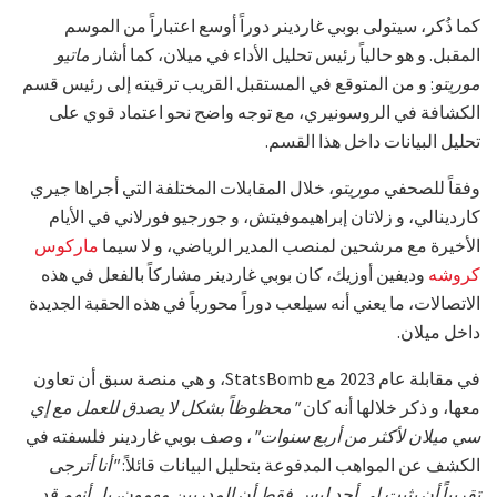
كما ذُكر، سيتولى بوبي غاردينر دوراً أوسع اعتباراً من الموسم
المقبل. و هو حالياً رئيس تحليل الأداء في ميلان، كما أشار
ماتيو
موريتو
: و من المتوقع في المستقبل القريب ترقيته إلى رئيس قسم
الكشافة في الروسونيري، مع توجه واضح نحو اعتماد قوي على
تحليل البيانات داخل هذا القسم.
وفقاً للصحفي
موريتو
، خلال المقابلات المختلفة التي أجراها جيري
كاردينالي، و زلاتان إبراهيموفيتش، و جورجيو فورلاني في الأيام
الأخيرة مع مرشحين لمنصب المدير الرياضي، و لا سيما
ماركوس
كروشه
وديفين أوزيك، كان بوبي غاردينر مشاركاً بالفعل في هذه
الاتصالات، ما يعني أنه سيلعب دوراً محورياً في هذه الحقبة الجديدة
داخل ميلان.
في مقابلة عام 2023 مع StatsBomb، و هي منصة سبق أن تعاون
معها، و ذكر خلالها أنه كان
"محظوظاً بشكل لا يصدق للعمل مع إي
سي ميلان لأكثر من أربع سنوات"
، وصف بوبي غاردينر فلسفته في
الكشف عن المواهب المدفوعة بتحليل البيانات قائلاً:
"أنا أترجى
تقريباً أن يثبت لي أحد ليس فقط أن المدربين مهمون، بل أنهم قد