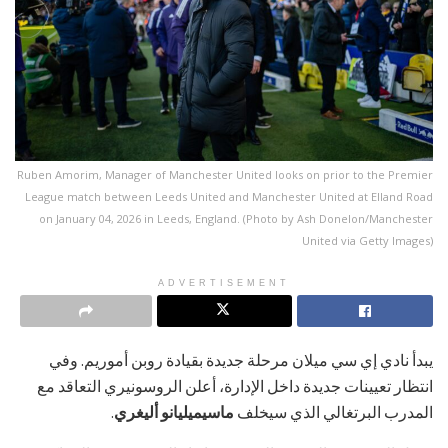
Ruben Amorim, Manager of Manchester United looks on prior to the Premier
League match between Leeds United and Manchester United at Elland Road
on January 04, 2026 in Leeds, England. (Photo by Ash Donelon/Manchester
United via Getty Images)
ADVERTISEMENT
يبدأ نادي إي سي ميلان مرحلة جديدة بقيادة روبن أموريم. وفي
انتظار تعيينات جديدة داخل الإدارة، أعلن الروسونيري التعاقد مع
المدرب البرتغالي الذي سيخلف
ماسيميليانو أليغري
.