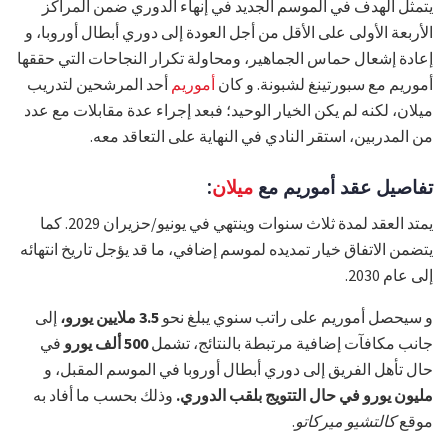
يتمثل الهدف في الموسم الجديد في إنهاء الدوري ضمن المراكز
الأربعة الأولى على الأقل من أجل العودة إلى دوري أبطال أوروبا، و
إعادة إشعال حماس الجماهير، ومحاولة تكرار النجاحات التي حققها
أموريم مع سبورتينغ لشبونة. و كان
أموريم
أحد المرشحين لتدريب
ميلان، لكنه لم يكن الخيار الوحيد؛ فبعد إجراء عدة مقابلات مع عدد
من المدربين، استقر النادي في النهاية على التعاقد معه.
تفاصيل عقد أموريم مع
ميلان
:
يمتد العقد لمدة ثلاث سنوات وينتهي في يونيو/حزيران 2029. كما
يتضمن الاتفاق خيار تمديده لموسم إضافي، ما قد يؤجل تاريخ انتهائه
إلى عام 2030.
و سيحصل أموريم على راتب سنوي يبلغ نحو
3.5 ملايين يورو،
إلى
جانب مكافآت إضافية مرتبطة بالنتائج، تشمل
500 ألف يورو
في
حال تأهل الفريق إلى دوري أبطال أوروبا في الموسم المقبل، و
مليون يورو في حال التتويج بلقب الدوري.
وذلك بحسب ما أفاد به
موقع
كالتشيو ميركاتو
.