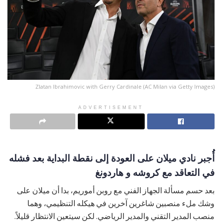
Zlatan Ibrahimovic with Gerry Cardinale (AC Milan via Getty Images)
ADVERTISEMENT
أُجبر نادي ميلان على العودة إلى نقطة البداية بعد فشله
في التعاقد مع كروشه و هاردونغ
بعد حسم مسألة الجهاز الفني مع روبن أموريم، بدا أن ميلان على
وشك ملء منصبين شاغرين آخرين في هيكله التنظيمي، وهما
منصب المدير التقني والمدير الرياضي. لكن سيتعين الانتظار قليلاً.