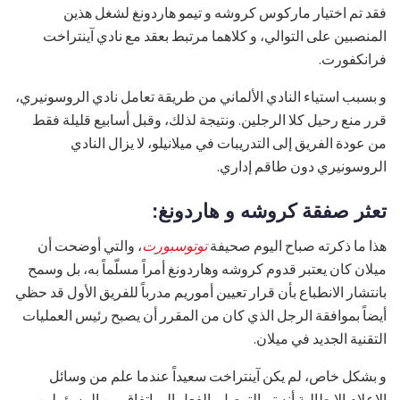
فقد تم اختيار ماركوس كروشه و تيمو هاردونغ لشغل هذين
المنصبين على التوالي، و كلاهما مرتبط بعقد مع نادي آينتراخت
فرانكفورت.
و بسبب استياء النادي الألماني من طريقة تعامل نادي الروسونيري،
قرر منع رحيل كلا الرجلين. ونتيجة لذلك، وقبل أسابيع قليلة فقط
من عودة الفريق إلى التدريبات في ميلانيلو، لا يزال النادي
الروسونيري دون طاقم إداري.
تعثر صفقة كروشه و هاردونغ:
هذا ما ذكرته صباح اليوم صحيفة
توتوسبورت
، والتي أوضحت أن
ميلان كان يعتبر قدوم كروشه وهاردونغ أمراً مسلّماً به، بل وسمح
بانتشار الانطباع بأن قرار تعيين أموريم مدرباً للفريق الأول قد حظي
أيضاً بموافقة الرجل الذي كان من المقرر أن يصبح رئيس العمليات
التقنية الجديد في ميلان.
و بشكل خاص، لم يكن آينتراخت سعيداً عندما علم من وسائل
الإعلام الإيطالية أنه تم التوصل بالفعل إلى اتفاق بين المسؤولين