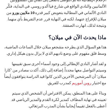
الألمانيين والنادي الواقع في شارع فيا ألدو روسي. في البداية، فكّر
النادي الألماني في المطالبة بتعويض كبير قدره
10 ملايين يورو
من
ميلان للإفراج عنهما، لكنه في النهاية قرر عدم التفريط بأي منهما.
ونتيجة لذلك، انهارت الصفقة.
ماذا يحدث الآن في ميلان؟
هذا هو السؤال الذي يطرحه مشجعو ميلان خلال الساعات الماضية،
وسط قلق مفهوم على وضع ناديهم الذي لا يزال بدون هيكل إداري.
و لقد أشار النادي الإيطالي إلى وجود أسماء أخرى سبق تقييمها
وسيتم التواصل معها مجدداً. إضافة إلى ذلك، أكدت مصادر من 'كازا
ميلان' أن المرشحين الآخرين الذين كانوا قيد الدراسة يتوافقون أيضاً
مع اختيار
روبن أموريم
كمدرب للفريق.
وبناءً على هذا المنطق، يمكن الافتراض أن الشخص الذي سيتم
تعيينه في نهاية المطاف كمدير لكرة القدم والمدير الرياضي قد
أعطى بالفعل تقييماً إيجابياً بشأن المدرب البرتغالي.