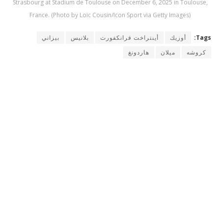
Strasbourg at Stadium de Toulouse on December 6, 2025 in Toulouse,
France. (Photo by Loic Cousin/Icon Sport via Getty Images)
Tags:
أوزيك
أينتراخت فرانكفورت
بلانيس
بيزاني
كروشه
ميلان
هاردونغ