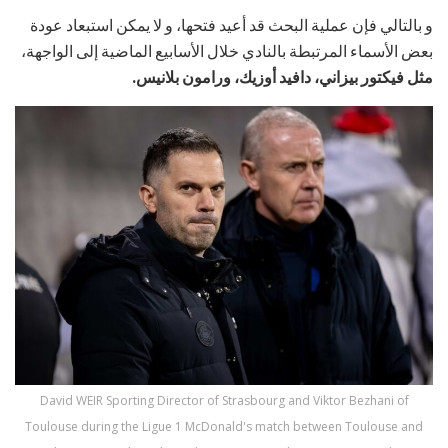
و بالتالي فإن عملية البحث قد أعيد فتحها، و لا يمكن استبعاد عودة
بعض الأسماء المرتبطة بالنادي خلال الأسابيع الماضية إلى الواجهة،
مثل فيكتور بيزاني، دافيد أوزيك، ورامون بلانيس.
David WEIR Sporting Director of Strasbourg and Viktor Bezhani of
Toulouse during the Ligue 1 McDonald's match between Toulouse and