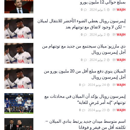
بمبلغ حوالي 12 مليون يورو
WAJIH
BY
5 يوليو 2024
0
إيمرسون رويال يعطي الضوء الأخضر للانتقال لميلان
– لكن لا وجود لاتفاق مع توتنهام بعد
WAJIH
BY
2 يوليو 2024
0
دي مارزيو: ميلان سيجتمع من جديد مع توتنهام من
أجل إيمرسون رويال
WAJIH
BY
2 يوليو 2024
0
الميلان ينوي دفع مبلغ أقل من 20 مليون يورو من
أجل إيمرسون رويال
WAJIH
BY
24 يونيو 2024
0
إيمرسون رويال يؤكد أن الميلان في محادثات مع
توتنهام: “إنه أمر مُرضٍ للغاية”
WAJIH
BY
23 يونيو 2024
0
اسم متوسط ميدان جديد يرتبط بنادي الميلان –
تكلفته أقل من فيفر و فوفانا