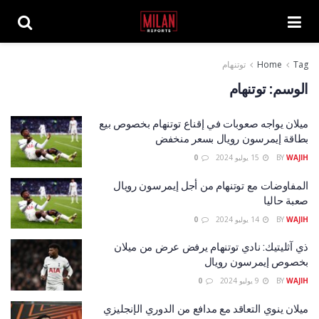
Tag
Home
توتنهام
الوسم:
توتنهام
ميلان يواجه صعوبات في إقناع توتنهام بخصوص بيع
بطاقة إيمرسون رويال بسعر منخفض
WAJIH
BY
15 يوليو 2024
0
المفاوضات مع توتنهام من أجل إيمرسون رويال
صعبة حاليا
WAJIH
BY
14 يوليو 2024
0
ذي آثليتيك: نادي توتنهام يرفض عرض من ميلان
بخصوص إيمرسون رويال
WAJIH
BY
9 يوليو 2024
0
ميلان ينوي التعاقد مع مدافع من الدوري الإنجليزي