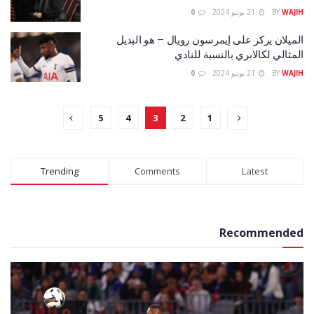
WAJIH
BY
21 يونيو 2024
0
الميلان يركز على إيمرسون رويال – هو البديل
المثالي لكالابري بالنسبة للنادي
WAJIH
BY
21 يونيو 2024
0
5
4
3
2
1
Trending
Comments
Latest
Recommended