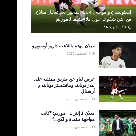
إستوبينيان و موسى تحت المجهر بعد تعادل ميلان
مع إنتر: شكوك حول ملاءمتهما لأموريم
6 أغسطس 2026
ميلان مهتم باللاعب داريو أوسوريو
5 أغسطس 2026
عرض لياو عن طريق ممثليه على
ليدز يونايتد ومانشستر يونايتد و
أرسنال
5 أغسطس 2026
ميلان 1 إنتر 1 | أموريم: “كانت
مواجهة مفيدة و لكن…”
5 أغسطس 2026