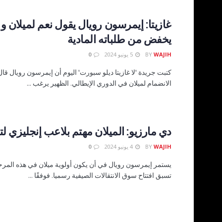
غازيتا: إيمرسون رويال يقول نعم لميلان و 
يخفض من طلباته المادية
WAJIH
BY
5 يونيو 2024
0
كتبت جريدة 'لا غازيتا ديلو سبورت' اليوم أن إيمرسون رويال قا
الانضمام لميلان في الدوري الإيطالي. الظهير يرغب ...
دي مارزيو: الميلان مهتم بلاعب إنجليزي لت
WAJIH
BY
4 يونيو 2024
0
يستمر إيمرسون رويال في أن يكون أولوية ميلان في هذه المرحل
تسبق افتتاح سوق الانتقالات الصيفية رسميا. فوفقًا ...