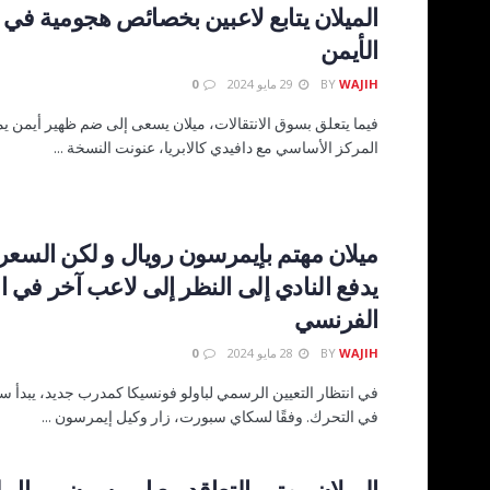
الميلان يتابع لاعبين بخصائص هجومية في 
الأيمن
WAJIH
BY
29 مايو 2024
0
فيما يتعلق بسوق الانتقالات، ميلان يسعى إلى ضم ظهير أيمن ي
المركز الأساسي مع دافيدي كالابريا، عنونت النسخة ...
ميلان مهتم بإيمرسون رويال و لكن السعر 
يدفع النادي إلى النظر إلى لاعب آخر في 
الفرنسي
WAJIH
BY
28 مايو 2024
0
في انتظار التعيين الرسمي لباولو فونسيكا كمدرب جديد، يبدأ سوق
في التحرك. وفقًا لسكاي سبورت، زار وكيل إيمرسون ...
الميلان مهتم بالتعاقد مع إيمرسون رويال