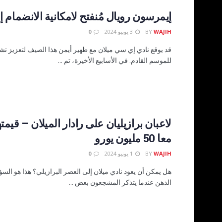
إيمرسون رويال مُنفتح لامكانية الانضمام إ
WAJIH
BY
3 يونيو 2024
0
قد يوقع نادي إي سي ميلان مع ظهير أيمن هذا الصيف لتعزيز تش
للموسم القادم. في الأسابيع الأخيرة، تم ...
لاعبان برازيليان على رادار الميلان – قيم
معا 50 مليون يورو
WAJIH
BY
1 يونيو 2024
0
هل يمكن أن يعود نادي ميلان إلى العصر البرازيلي؟ هذا هو السؤا
الذهن عندما يتذكر المشجعون بعض ...