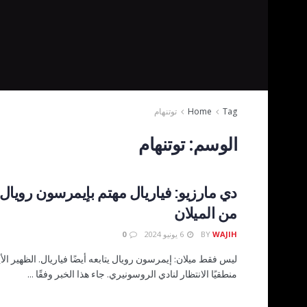
Tag
Home
توتنهام
الوسم:
توتنهام
دي مارزيو: فياريال مهتم بإيمرسون رويا
من الميلان
WAJIH
BY
6 يونيو 2024
0
ليس فقط ميلان: إيمرسون رويال يتابعه أيضًا فياريال. الظهير الأ
منطقيًا الانتظار لنادي الروسونيري. جاء هذا الخبر وفقًا ...