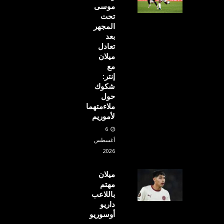
موسى
تحت
المجهر
بعد
تعادل
ميلان
مع
إنتر:
شكوك
حول
ملاءمتهما
لأموريم
6
أغسطس
2026
ميلان
مهتم
باللاعب
داريو
أوسوريو