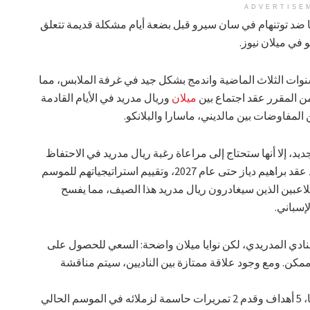
ADVERTISE
ا ضد توتنهام في سان سيرو قبل بضعة أيام مشكلة قديمة تتعلق
 في ميلان نيوز.
السنوات الثلاث الماضية واندمج بشكل جيد في غرفة الملابس، مما
 من المقرر عقد اجتماع بين
ميلان
وريال مدريد في الأيام القادمة
لمفاوضات بين مالديني، ماسارا والبلانكو.
، إلا أنها ستحتاج إلى مراعاة رغبة ريال مدريد في الاحتفاظ
بدياز. بدأ النادي الإسباني في محاولة تمديد عقد براهيم دياز حتى عام 2027، وتقييم استراتيجياتهم للموسم
للاعبين الذين سيغادرون ريال مدريد هذا الصيف، مما يفسح
إسباني.
النادي المدريدي، لكن نوايا ميلان واضحة: السعي للحصول على
مكن. ومع وجود علاقة ممتازة بين الناديين، سيتم مناقشة
سجل براهيم دياز، البالغ من العمر 23 عامًا، 5 أهداف وقدم 2 تمريرات حاسمة لزملائه في الموسم الحالي