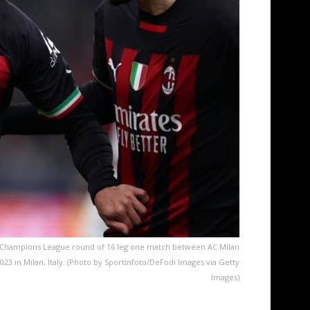
EFA Champions League round of 16 leg one match between AC Milan
 in Milan, Italy. (Photo by Sportinfoto/DeFodi Images via Getty
Images)