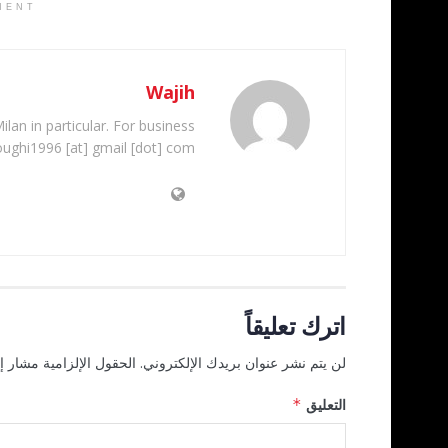
MENT
Wajih
ilan in particular. For business
oughi1996 [at] gmail [dot] com
اترك تعليقاً
لن يتم نشر عنوان بريدك الإلكتروني.
الحقول الإلزامية مشار إل
التعليق
*