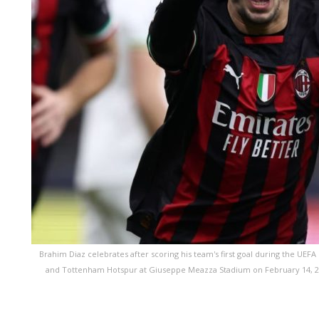
Brahim Diaz celebrates after scoring his team's first goal during the U
and Tottenham Hotspur at Giuseppe Meazza Stadium on February 14, 2023