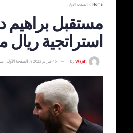
Home
الصفحة الأولى
مستقبل براهيم دي
استراتجية ريال م
Wajih
by
16 فبراير 2023
in
الصفحة الأولى
,
سوق