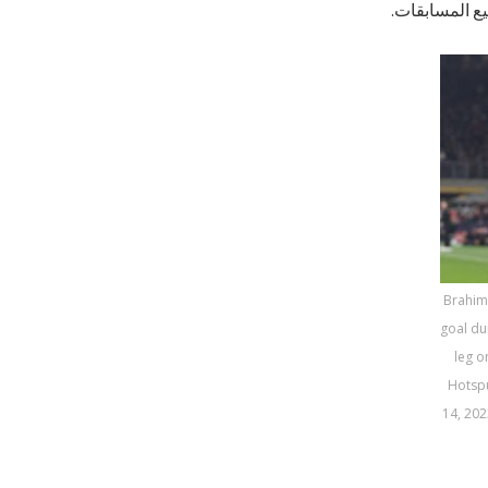
Brahim 
goal du
leg 
Hotsp
14, 2023