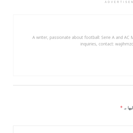
ADVERTISE
A writer, passionate about football: Serie A and AC M
inquiries, contact: wajihmz
يها بـ
*