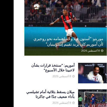
موريتو: “أستون فيلا وجّه اهتمامه نحو روجيري
لأن أموريم كان يريد تقييم إستوبينيان”
8 أغسطس 2026
أموريم: “سنتخذ قرارات بشأن
لاعبينا خلال الأسبوع”
8 أغسطس 2026
ميلان يسقط بثلاثية أمام تشيلسي
بأداء ضعيف جدًا في جاكرتا
8 أغسطس 2026