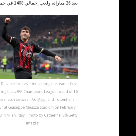
بعد 26 مباراة، ولعب إجمالي 1408 في جميع المسابقات.
Diaz celebrates after scoring the team's first
ring the UEFA Champions League round of 16
one match between AC
Milan
and Tottenham
ur at Giuseppe Meazza Stadium on February
 in Milan, Italy. (Photo by Catherine Ivill/Getty
Images