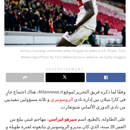
Serhou Guirassy celebrates after his goal to make it 2:0. Photo: Tom
Weller/dpa (Photo by Tom Weller/picture alliance via Getty Images)
ADVERTISEMENT
وفقًا لما ذكره فريق التحرير لموقع
Milannews.it
، هناك اجتماع جارٍ
في كازا ميلان بين إدارة نادي
الروسونيري
و ثلاثة مسؤولين تنفيذيين
من نادي الدوري الألماني شتوتغارت.
على الطاولة، بالطبع، اسم
سيرهو غيراسي
، مهاجم غيني يبلغ من
العمر 28 سنة، الذي كان مديرو الروسونيري يتابعونه لفترة طويلة و