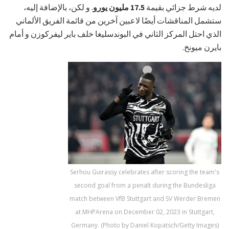
لديه شرط جزائي بقيمة
17.5 مليون يورو
. و لكن، بالإضافة إليه،
ستشمل المناقشات أيضًا لاعبين آخرين من قائمة الفريق الألماني
الذي احتل المركز الثاني في البوندسليغا خلف باير ليفركوزن و أمام
بايرن ميونخ.
Serhou Guirassy celebrates after scoring the team's
second goal from a penalt during the Bundesliga
match between VfB Stuttgart and SV Werder Bremen
at MHPArena on December 02, 2023 in Stuttgart,
Germany. (Photo by Daniel Kopatsch/Getty Images)