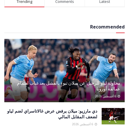
Trending
Comments
Latest
Recommended
محاولة لياو للرحيل عن ميلان تبوء بالفشل بعد غياب اهتمام
عمالقة أوروبا
6 أغسطس 2026
دي مارزيو: ميلان يرفض عرض غالاتاسراي لضم لياو
لضعف المقابل المالي
6 أغسطس 2026