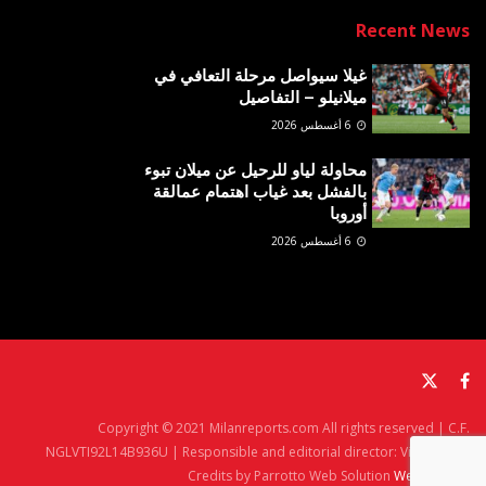
Recent News
غيلا سيواصل مرحلة التعافي في
ميلانيلو – التفاصيل
6 أغسطس 2026
محاولة لياو للرحيل عن ميلان تبوء
بالفشل بعد غياب اهتمام عمالقة
أوروبا
6 أغسطس 2026
Copyright © 2021 Milanreports.com All rights reserved | C.F.
NGLVTI92L14B936U | Responsible and editorial director: Vito Angelè
Credits by Parrotto Web Solution
Web Agency