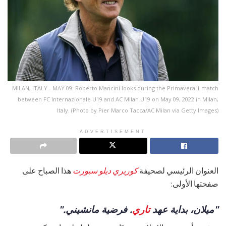
MILAN, ITALY - MAY 09: Roberto Mancini looks during the Primavera 1 match
between FC Internazionale U19 and AC Milan U19 on May 09, 2022 in Milan,
Italy. (Photo by Pier Marco Tacca/AC Milan via Getty Images)
ADVERTISEMENT
العنوان الرئيسي لصحيفة
كوريري ديلو سبورت
هذا الصباح على
صفحتها الأولى:
"ميلان، بداية عهد
تاري
. فرضية مانشيني."