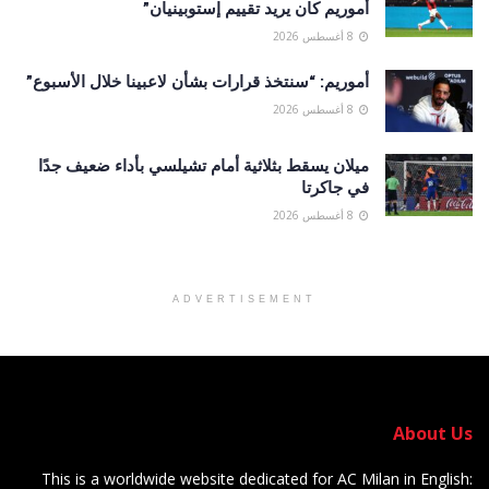
أموريم كان يريد تقييم إستوبينيان”
8 أغسطس 2026
أموريم: “سنتخذ قرارات بشأن لاعبينا خلال الأسبوع”
8 أغسطس 2026
ميلان يسقط بثلاثية أمام تشيلسي بأداء ضعيف جدًا
في جاكرتا
8 أغسطس 2026
ADVERTISEMENT
About Us
This is a worldwide website dedicated for AC Milan in English: