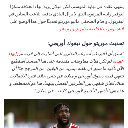
ينتهي عقده في نهاية الموسم، لكن ميلان يريد إنهاء العلاقة مبكرًا
لتوفير راتبه المرتفع، الذي لا يزال النادي يدفعه للاعب السابق في
ليفربول. و قدّم الصحفي ماتيو موريتو تحديثًا حول هذا الوضع على
قناة يوتيوب الخاصة بفابريزيو رومانو
.
تحديث موريتو حول ديفوك أوريجي:
"سبق أن أخبرتكم أنه رغم التقارير التي أشارت إلى قربه من
إنهاء
عقده
، لم تكن هناك مفاوضات متقدمة على هذا الصعيد. أستطيع
الآن تأكيد ما سبق أن نقلته، بمزيد من اليقين. من المرجح جدًا أن
تنتهي قصة ديفوك أوريجي و ميلان في يناير، خلال فترة الانتقالات.
هناك اتفاق شفهي بين الطرفين للفصل بينهما. هذا هو المخطط، و
هذه هي الأشهر الأخيرة لأوريجي كلاعب في ميلان."