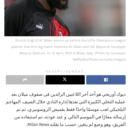
Divock Origi of AC Milan warms up before the UEFA Champions League
quarter final first leg match between AC Milan and SSC Napoli at Giuseppe
Meazza Stadium, on 12 April, 2023 in Milan, Italy. (Photo by Giuseppe
Maffia/NurPhoto via Getty Images)
ADVERTISEMENT
ديوك أوريجي هو أحد آخر اللاعبين الزائدين في صفوف ميلان بعد
عملية التخلي الكبيرة التي نفذها إدارة النادي خلال الصيف. المهاجم
البلجيكي لعب موسمًا واحدًا فقط بقميص الروسونيري، ثم تم
إرساله معارًا في الموسم التالي. و عند عودته، تم استبعاده من
الفريق، وهو وضع لم يتغير، حسب ما نقلته
Milan News
.